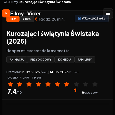
Filmy
Kurozając i świątynia Świstaka
Filmy-Vider
1 godz. 28 min.
#32 w 2025 roku
FILM
2025
Kurozając i świątynia Świstaka
(2025)
Hopper et le secret de la marmotte
ANIMACJA
PRZYGODOWY
KOMEDIA
FAMILIJNY
Premiera:
18.09.2025
14.05.2026
(Świat)
(Polska)
OCENA
FILMU
(TMDB)
7.4
/ 10
8
GŁOSÓW
Odtwarzacz wideo:
Kurozając i świątynia Świstaka