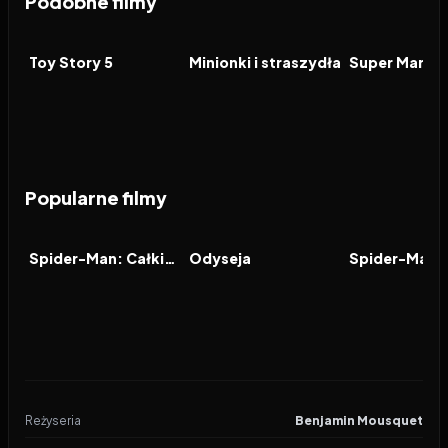
Podobne filmy
2026
7.4
2026
6.4
2026
FILM
FILM
FILM
Toy Story 5
Minionki i straszydła
Popularne filmy
2026
8.0
2026
8.0
2021
FILM
FILM
FILM
Spider-Man: Całkiem nowy dzień
Odyseja
Reżyseria
Benjamin Mousquet