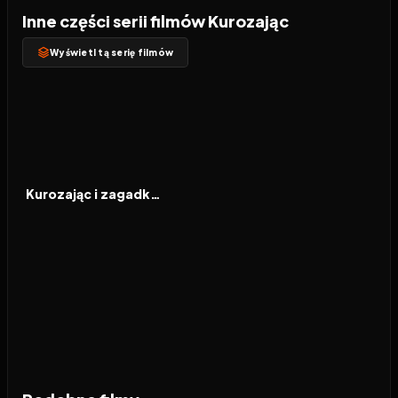
Inne części serii filmów Kurozając
Wyświetl tą serię filmów
2022
7.2
FILM
Kurozając i zagadka Chomika Ciemności