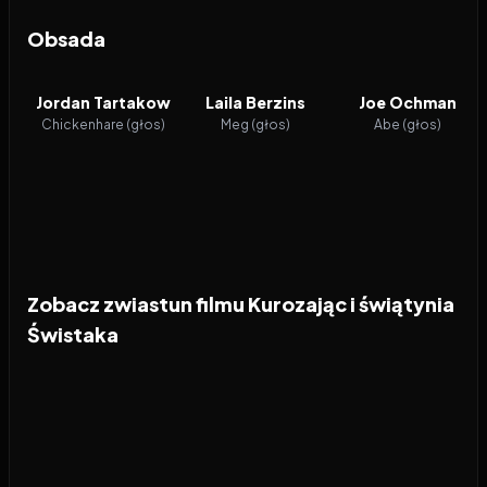
Obsada
Jordan Tartakow
Laila Berzins
Joe Ochman
Chickenhare (głos)
Meg (głos)
Abe (głos)
Zobacz zwiastun filmu Kurozając i świątynia
Świstaka