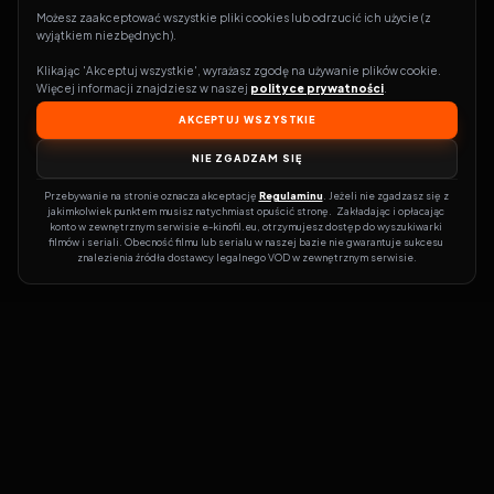
Możesz zaakceptować wszystkie pliki cookies lub odrzucić ich użycie (z 
wyjątkiem niezbędnych).
Klikając 'Akceptuj wszystkie', wyrażasz zgodę na używanie plików cookie. 
Więcej informacji znajdziesz w naszej 
polityce prywatności
.
AKCEPTUJ WSZYSTKIE
NIE ZGADZAM SIĘ
Przebywanie na stronie oznacza akceptację 
Regulaminu
. Jeżeli nie zgadzasz się z 
jakimkolwiek punktem musisz natychmiast opuścić stronę.  Zakładając i opłacając 
konto w zewnętrznym serwisie e-kinofil.eu, otrzymujesz dostęp do wyszukiwarki 
filmów i seriali. Obecność filmu lub serialu w naszej bazie nie gwarantuje sukcesu 
znalezienia źródła dostawcy legalnego VOD w zewnętrznym serwisie.
Filmy-Vider
Czy marzysz, by dołączyć do entuzjastów, dla których kino to
więcej niż rozrywka?
Filmy-Vider.pl
to klucz do uniwersum filmów i