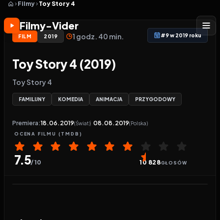
Filmy
Toy Story 4
Filmy-Vider
1 godz. 40 min.
#9 w 2019 roku
FILM
2019
Toy Story 4 (2019)
Toy Story 4
FAMILIJNY
KOMEDIA
ANIMACJA
PRZYGODOWY
Premiera:
18.06.2019
08.08.2019
(Świat)
(Polska)
OCENA
FILMU
(TMDB)
7.5
/ 10
10 828
GŁOSÓW
Odtwarzacz wideo:
Toy Story 4