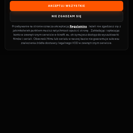
AKCEPTUJ WSZYSTKIE
NIE ZGADZAM SIĘ
Przebywanie na stronie oznacza akceptację 
Regulaminu
. Jeżeli nie zgadzasz się z 
jakimkolwiek punktem musisz natychmiast opuścić stronę.  Zakładając i opłacając 
konto w zewnętrznym serwisie e-kinofil.eu, otrzymujesz dostęp do wyszukiwarki 
filmów i seriali. Obecność filmu lub serialu w naszej bazie nie gwarantuje sukcesu 
znalezienia źródła dostawcy legalnego VOD w zewnętrznym serwisie.
Filmy-Vider
Czy marzysz, by dołączyć do entuzjastów, dla których kino to
więcej niż rozrywka?
Filmy-Vider.pl
to klucz do uniwersum filmów i
seriali w jednym miejscu! Dzięki intuicyjnej wyszukiwarce, do której
dostęp uzyskasz poprzez rejestrację, w mgnieniu oka sprawdzisz,
na której stronie obejrzeć najświeższe hity – bez zbędnego
przeszukiwania dziesiątek witryn. Zapomnij o przestarzałych