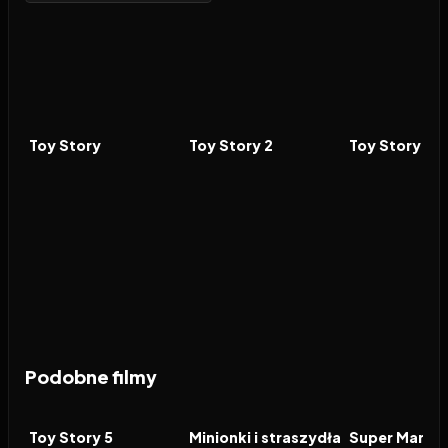
1995
8.0
1999
7.6
2010
FILM
FILM
FILM
Toy Story
Toy Story 2
Toy Story 3
Podobne filmy
2026
7.4
2026
6.3
2026
FILM
FILM
FILM
Toy Story 5
Minionki i straszydła