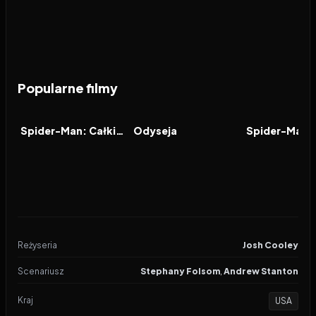
Popularne filmy
2026
7.9
2026
8.0
2021
FILM
FILM
FILM
Spider-Man: Całkiem nowy dzień
Odyseja
Reżyseria
Josh Cooley
Scenariusz
Stephany Folsom
,
Andrew Stanton
Kraj
USA