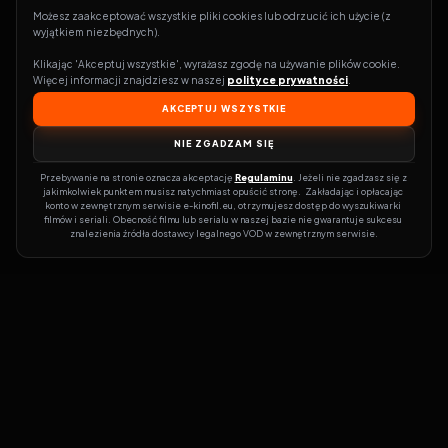
Możesz zaakceptować wszystkie pliki cookies lub odrzucić ich użycie (z 
wyjątkiem niezbędnych).
Klikając 'Akceptuj wszystkie', wyrażasz zgodę na używanie plików cookie. 
Więcej informacji znajdziesz w naszej 
polityce prywatności
.
AKCEPTUJ WSZYSTKIE
NIE ZGADZAM SIĘ
Przebywanie na stronie oznacza akceptację 
Regulaminu
. Jeżeli nie zgadzasz się z 
jakimkolwiek punktem musisz natychmiast opuścić stronę.  Zakładając i opłacając 
konto w zewnętrznym serwisie e-kinofil.eu, otrzymujesz dostęp do wyszukiwarki 
filmów i seriali. Obecność filmu lub serialu w naszej bazie nie gwarantuje sukcesu 
znalezienia źródła dostawcy legalnego VOD w zewnętrznym serwisie.
Filmy-Vider
Czy marzysz, by dołączyć do entuzjastów, dla których kino to
więcej niż rozrywka?
Filmy-Vider.pl
to klucz do uniwersum filmów i