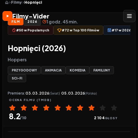
Filmy
Hopnięci
Filmy-Vider
1 godz. 45 min.
FILM
2026
#50 w Popularnych
#72 w Top 100 Filmów
#17 w 2026 rok
Hopnięci (2026)
Hoppers
PRZYGODOWY
ANIMACJA
KOMEDIA
FAMILIJNY
SCI-FI
Premiera:
03.03.2026
05.03.2026
(Świat)
(Polska)
OCENA
FILMU
(TMDB)
8.2
/ 10
2 104
GŁOSY
Odtwarzacz wideo:
Hopnięci