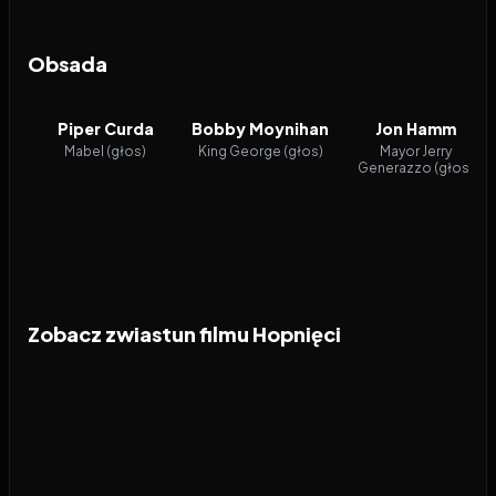
Obsada
Piper Curda
Bobby Moynihan
Jon Hamm
Mabel (głos)
King George (głos)
Mayor Jerry
Generazzo (głos)
Zobacz zwiastun filmu Hopnięci