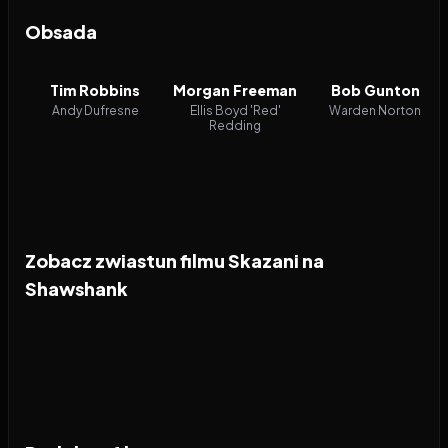
Obsada
Tim Robbins
Morgan Freeman
Bob Gunton
Andy Dufresne
Ellis Boyd 'Red'
Warden Norton
Redding
Zobacz zwiastun filmu Skazani na
Shawshank