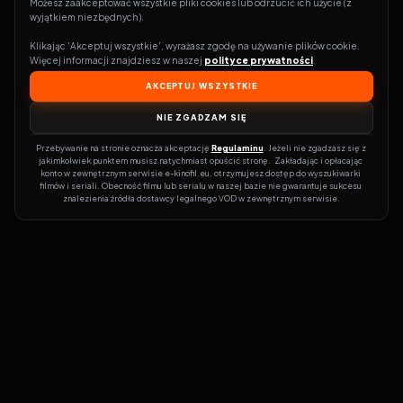
Możesz zaakceptować wszystkie pliki cookies lub odrzucić ich użycie (z 
wyjątkiem niezbędnych).
Klikając 'Akceptuj wszystkie', wyrażasz zgodę na używanie plików cookie. 
Więcej informacji znajdziesz w naszej 
polityce prywatności
.
AKCEPTUJ WSZYSTKIE
NIE ZGADZAM SIĘ
Przebywanie na stronie oznacza akceptację 
Regulaminu
. Jeżeli nie zgadzasz się z 
jakimkolwiek punktem musisz natychmiast opuścić stronę.  Zakładając i opłacając 
konto w zewnętrznym serwisie e-kinofil.eu, otrzymujesz dostęp do wyszukiwarki 
filmów i seriali. Obecność filmu lub serialu w naszej bazie nie gwarantuje sukcesu 
znalezienia źródła dostawcy legalnego VOD w zewnętrznym serwisie.
Filmy-Vider
Czy marzysz, by dołączyć do entuzjastów, dla których kino to
więcej niż rozrywka?
Filmy-Vider.pl
to klucz do uniwersum filmów i
seriali w jednym miejscu! Dzięki intuicyjnej wyszukiwarce, do której