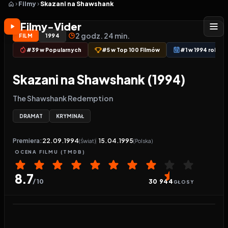
Filmy
Skazani na Shawshank
Filmy-Vider
2 godz. 24 min.
FILM
1994
#39 w Popularnych
#5 w Top 100 Filmów
#1 w 1994 roku
Skazani na Shawshank (1994)
The Shawshank Redemption
DRAMAT
KRYMINAŁ
Premiera:
22.09.1994
15.04.1995
(Świat)
(Polska)
OCENA
FILMU
(TMDB)
8.7
/ 10
30 944
GŁOSY
Odtwarzacz wideo:
Skazani na Shawshank