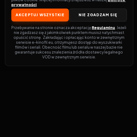
prywatności
.
AKCEPTUJ WSZYSTKIE
NIE ZGADZAM SIĘ
Przebywanie na stronie oznacza akceptację 
Regulaminu
. Jeżeli 
nie zgadzasz się z jakimkolwiek punktem musisz natychmiast 
opuścić stronę.  Zakładając i opłacając konto w zewnętrznym 
serwisie e-kinofil.eu, otrzymujesz dostęp do wyszukiwarki 
filmów i seriali. Obecność filmu lub serialu w naszej bazie nie 
gwarantuje sukcesu znalezienia źródła dostawcy legalnego 
VOD w zewnętrznym serwisie.
Filmy-Vider
Czy marzysz, by dołączyć do entuzjastów,
dla których kino to więcej niż rozrywka?
Filmy-Vider.pl
to klucz do uniwersum
filmów i seriali w jednym miejscu! Dzięki