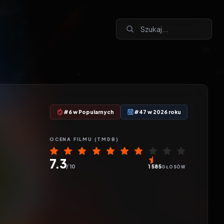
#6 w Popularnych
#47 w 2026 roku
OCENA
FILMU
(TMDB)
7.3
/ 10
1 585
GŁOSÓW