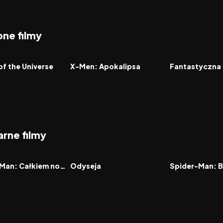
ne filmy
4.6
2016
6.5
2005
FILM
FILM
of the Universe
X-Men: Apokalipsa
Fantastyczna
rne filmy
8.0
2026
8.0
2021
FILM
FILM
Spider-Man: Całkiem nowy dzień
Odyseja