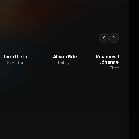
Jared Leto
Alison Brie
Jóhannes Haukur
Jóhannesson
Skeletor
Evil-Lyn
Fisto