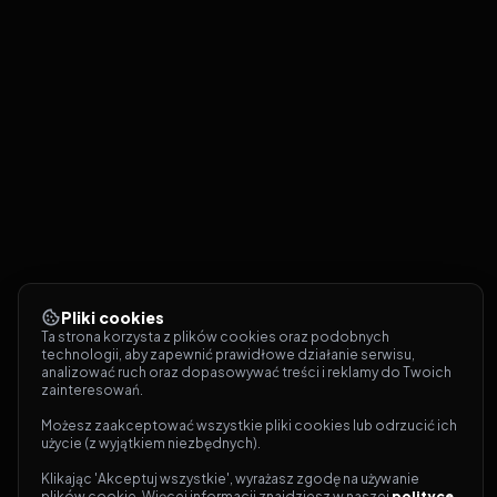
Pliki cookies
Ta strona korzysta z plików cookies oraz podobnych 
technologii, aby zapewnić prawidłowe działanie serwisu, 
analizować ruch oraz dopasowywać treści i reklamy do Twoich 
zainteresowań.
Możesz zaakceptować wszystkie pliki cookies lub odrzucić ich 
użycie (z wyjątkiem niezbędnych).
Klikając 'Akceptuj wszystkie', wyrażasz zgodę na używanie 
plików cookie. Więcej informacji znajdziesz w naszej 
polityce 