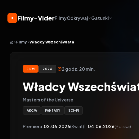
Filmy-Vider
Filmy
Odkrywaj
Gatunki
Filmy
Władcy Wszechświata
2 godz. 20 min.
FILM
2026
Władcy Wszechświat
Masters of the Universe
AKCJA
FANTASY
SCI-FI
Premiera:
02.06.2026
(Świat)
04.06.2026
(Polska)