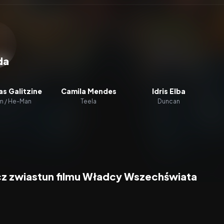
zacz wideo:
Władcy Wszechświata
da
as Galitzine
Camila Mendes
Idris Elba
 / He-Man
Teela
Duncan
z zwiastun filmu Władcy Wszechświata