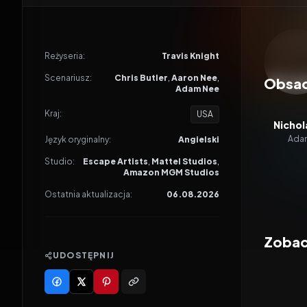
Odtwar
Reżyseria:
Travis Knight
Scenariusz:
Chris Butler
,
Aaron Nee
,
Obsa
Adam Nee
Kraj:
USA
Nichol
Adam
Język oryginalny:
Angielski
Studio:
Escape Artists
,
Mattel Studios
,
Amazon MGM Studios
Ostatnia aktualizacja:
06.08.2026
Zobac
UDOSTĘPNIJ