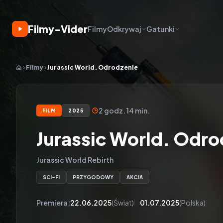
Filmy-Vider
Filmy
Odkrywaj
Gatunki
Filmy
Jurassic World. Odrodzenie
2 godz. 14 min.
FILM
2025
Jurassic World. Odro
Jurassic World Rebirth
SCI-FI
PRZYGODOWY
AKCJA
Premiera:
22.06.2025
(Świat)
01.07.2025
(Polska)