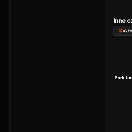
Inne c
Wyświ
1993
FILM
Park Jur