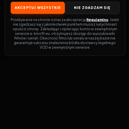
AKCEPTUJ WSZYSTKIE
NIE ZGADZAM SIĘ
Przebywanie na stronie oznacza akceptację 
Regulaminu
. Jeżeli 
nie zgadzasz się z jakimkolwiek punktem musisz natychmiast 
opuścić stronę.  Zakładając i opłacając konto w zewnętrznym 
serwisie e-kinofil.eu, otrzymujesz dostęp do wyszukiwarki 
filmów i seriali. Obecność filmu lub serialu w naszej bazie nie 
gwarantuje sukcesu znalezienia źródła dostawcy legalnego 
VOD w zewnętrznym serwisie.
Filmy-Vider
Czy marzysz, by dołączyć do entuzjastów,
dla których kino to więcej niż rozrywka?
Filmy-Vider.pl
to klucz do uniwersum
filmów i seriali w jednym miejscu! Dzięki
intuicyjnej wyszukiwarce, do której dostęp