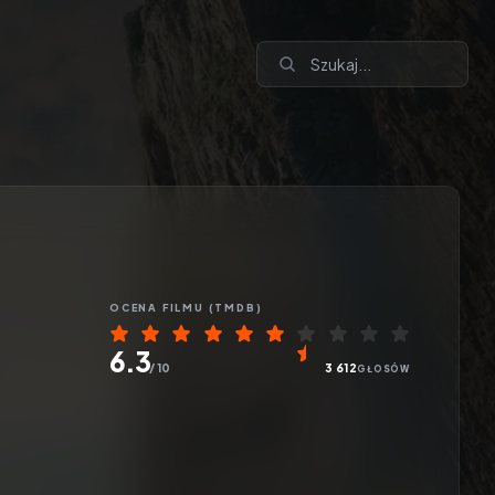
OCENA
FILMU
(TMDB)
6.3
/ 10
3 612
GŁOSÓW