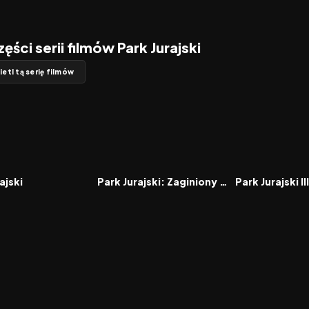
zęści serii filmów Park Jurajski
etl tą serię filmów
8.0
1997
6.6
2001
FILM
FILM
ajski
Park Jurajski: Zaginiony Świat
Park Jurajski III