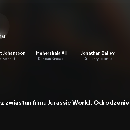
zacz wideo:
Jurassic World. Odrodzenie
da
tt Johansson
Mahershala Ali
Jonathan Bailey
a Bennett
Duncan Kincaid
Dr. Henry Loomis
z zwiastun filmu Jurassic World. Odrodzenie