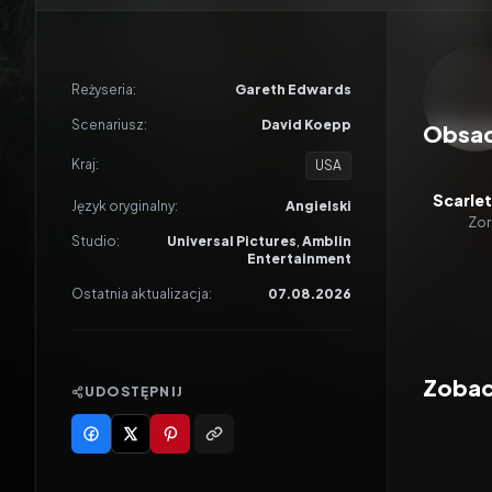
Odtwar
Reżyseria:
Gareth Edwards
Scenariusz:
David Koepp
Obsa
Kraj:
USA
Scarle
Język oryginalny:
Angielski
Zor
Studio:
Universal Pictures
,
Amblin
Entertainment
Ostatnia aktualizacja:
07.08.2026
Zobac
UDOSTĘPNIJ