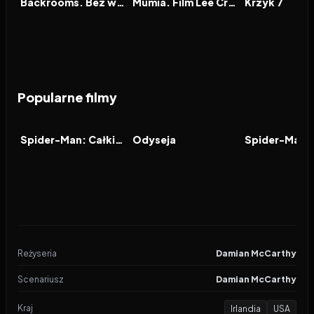
Backrooms. Bez wyjścia
Mumia. Film Lee Cronina
Krzyk 7
Popularne filmy
2026
8.0
2026
8.0
2021
FILM
FILM
FILM
Spider-Man: Całkiem nowy dzień
Odyseja
Reżyseria
Damian McCarthy
Scenariusz
Damian McCarthy
Kraj
Irlandia
USA