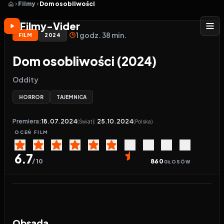
Filmy
Dom osobliwości
Filmy-Vider
1 godz. 38 min.
FILM
2024
Dom osobliwości (2024)
Oddity
HORROR
TAJEMNICA
Premiera:
18.07.2024
25.10.2024
(Świat)
(Polska)
OCEŃ
FILM
6.7
/ 10
860
GŁOSÓW
Odtwarzacz wideo:
Dom osobliwości
Obsada