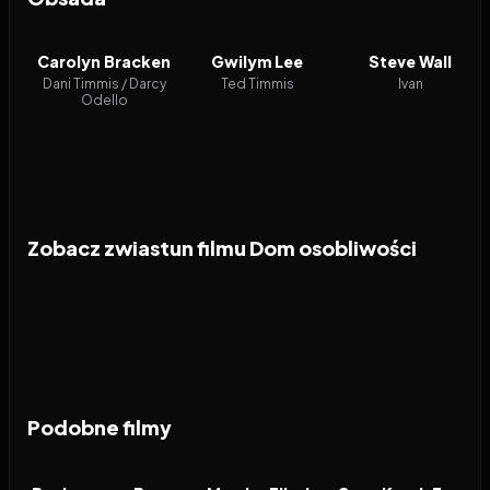
Carolyn Bracken
Gwilym Lee
Steve Wall
Dani Timmis / Darcy
Ted Timmis
Ivan
Odello
Zobacz zwiastun filmu Dom osobliwości
Podobne filmy
2026
7.1
2026
7.9
2026
FILM
FILM
FILM