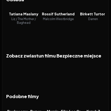
Tatiana Maslany
Rossif Sutherland
Birkett Turton
Liz / The Mother /
Malcolm Westbridge
Darren
Baghead
Zobacz zwiastun filmu Bezpieczne miejsce
Podobne filmy
2026
7.1
2026
7.9
2026
FILM
FILM
FILM