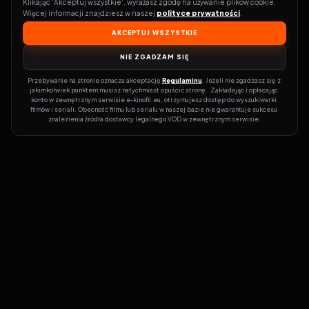
Klikając 'Akceptuj wszystkie', wyrażasz zgodę na używanie plików cookie. 
Więcej informacji znajdziesz w naszej 
polityce prywatności
.
AKCEPTUJ WSZYSTKIE
NIE ZGADZAM SIĘ
Przebywanie na stronie oznacza akceptację 
Regulaminu
. Jeżeli nie zgadzasz się z 
jakimkolwiek punktem musisz natychmiast opuścić stronę.  Zakładając i opłacając 
konto w zewnętrznym serwisie e-kinofil.eu, otrzymujesz dostęp do wyszukiwarki 
filmów i seriali. Obecność filmu lub serialu w naszej bazie nie gwarantuje sukcesu 
znalezienia źródła dostawcy legalnego VOD w zewnętrznym serwisie.
Filmy-Vider
Czy marzysz, by dołączyć do entuzjastów, dla których kino to
więcej niż rozrywka?
Filmy-Vider.pl
to klucz do uniwersum filmów i
seriali w jednym miejscu! Dzięki intuicyjnej wyszukiwarce, do której
dostęp uzyskasz poprzez rejestrację, w mgnieniu oka sprawdzisz,
na której stronie obejrzeć najświeższe hity – bez zbędnego