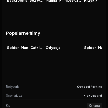
Backrooms. Bez wyjścia
Mumia. Film Lee Cronina
Krzyk 7
Popularne filmy
2026
7.9
2026
8.0
2021
FILM
FILM
FILM
Spider-Man: Całkiem nowy dzień
Odyseja
Reżyseria
Osgood Perkins
Scenariusz
Nick Lepard
Kraj
Kanada