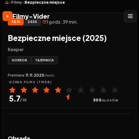
Filmy
Bezpieczne miejsce
Filmy-Vider
1 godz. 39 min.
FILM
2025
Bezpieczne miejsce (2025)
Keeper
HORROR
TAJEMNICA
Premiera:
11.11.2025
(Świat)
OCENA
FILMU
(TMDB)
5.7
/ 10
300
GŁOSÓW
Odtwarzacz wideo:
Bezpieczne miejsce
Obsada