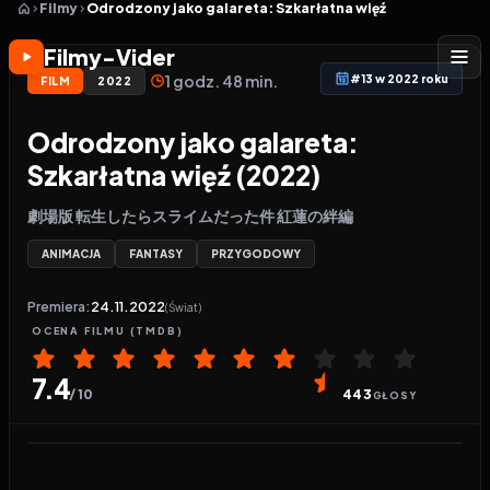
Filmy
Odrodzony jako galareta: Szkarłatna więź
Filmy-Vider
1 godz. 48 min.
#13 w 2022 roku
FILM
2022
Odrodzony jako galareta:
Szkarłatna więź (2022)
劇場版 転生したらスライムだった件 紅蓮の絆編
ANIMACJA
FANTASY
PRZYGODOWY
Premiera:
24.11.2022
(Świat)
OCENA
FILMU
(TMDB)
7.4
/ 10
443
GŁOSY
Odtwarzacz wideo:
Odrodzony jako galareta: Szka