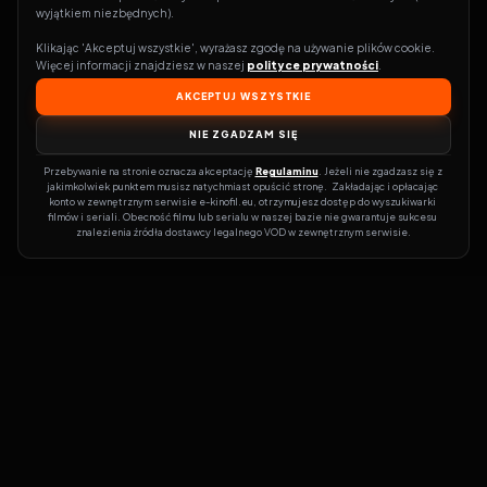
wyjątkiem niezbędnych).
Klikając 'Akceptuj wszystkie', wyrażasz zgodę na używanie plików cookie. 
Więcej informacji znajdziesz w naszej 
polityce prywatności
.
AKCEPTUJ WSZYSTKIE
NIE ZGADZAM SIĘ
Przebywanie na stronie oznacza akceptację 
Regulaminu
. Jeżeli nie zgadzasz się z 
jakimkolwiek punktem musisz natychmiast opuścić stronę.  Zakładając i opłacając 
konto w zewnętrznym serwisie e-kinofil.eu, otrzymujesz dostęp do wyszukiwarki 
filmów i seriali. Obecność filmu lub serialu w naszej bazie nie gwarantuje sukcesu 
znalezienia źródła dostawcy legalnego VOD w zewnętrznym serwisie.
Filmy-Vider
Czy marzysz, by dołączyć do entuzjastów, dla których kino to
więcej niż rozrywka?
Filmy-Vider.pl
to klucz do uniwersum filmów i
seriali w jednym miejscu! Dzięki intuicyjnej wyszukiwarce, do której