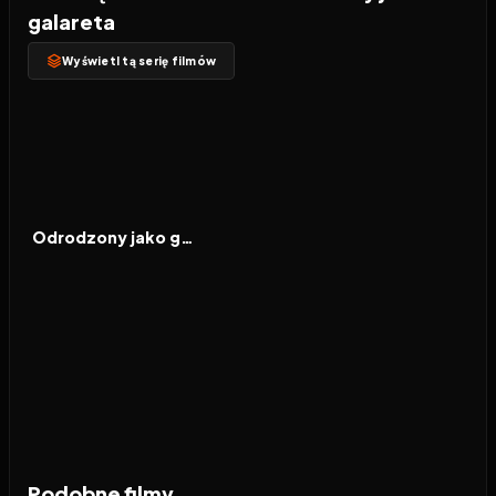
galareta
Wyświetl tą serię filmów
2026
8.3
FILM
Odrodzony jako galareta. Film: Łzy Morza Lazurowego
Podobne filmy