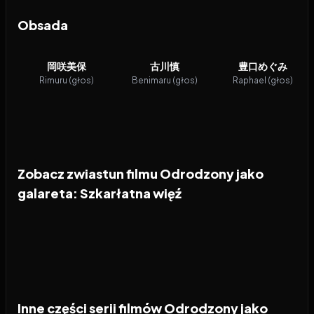
Obsada
岡咲美保
古川慎
豊口めぐみ
Rimuru (głos)
Benimaru (głos)
Raphael (głos)
Zobacz zwiastun filmu Odrodzony jako
galareta: Szkarłatna więź
Inne części serii filmów Odrodzony jako