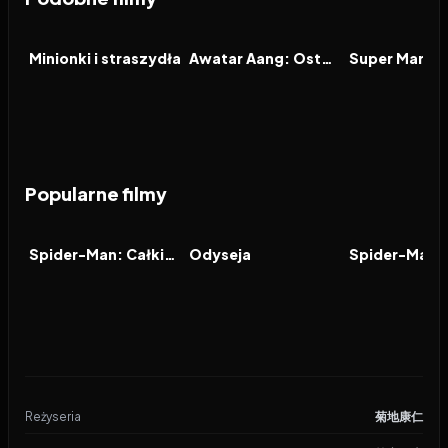
2026
6.4
2026
9.3
2026
FILM
FILM
FILM
Minionki i straszydła
Awatar Aang: Ostatni władca wiatru
Popularne filmy
2026
7.9
2026
8.0
2021
FILM
FILM
FILM
Spider-Man: Całkiem nowy dzień
Odyseja
Reżyseria
菊地康仁