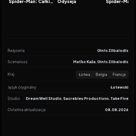
FILM
FILM
FILM
Spider-Man: Całkiem nowy dzień
Odyseja
Reżyseria
Gints Zilbalodis
Scenariusz
Matīss Kaža
,
Gints Zilbalodis
Kraj
Łotwa
Belgia
Francja
Język oryginalny
Łotewski
Studio
Dream Well Studio
,
Sacrebleu Productions
,
Take Five
Ostatnia aktualizacja
08.08.2026