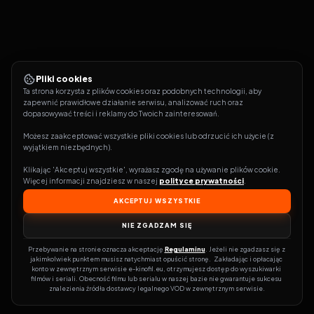
Pliki cookies
Ta strona korzysta z plików cookies oraz podobnych technologii, aby 
zapewnić prawidłowe działanie serwisu, analizować ruch oraz 
dopasowywać treści i reklamy do Twoich zainteresowań.
Możesz zaakceptować wszystkie pliki cookies lub odrzucić ich użycie (z 
wyjątkiem niezbędnych).
Klikając 'Akceptuj wszystkie', wyrażasz zgodę na używanie plików cookie. 
Więcej informacji znajdziesz w naszej 
polityce prywatności
.
AKCEPTUJ WSZYSTKIE
NIE ZGADZAM SIĘ
Przebywanie na stronie oznacza akceptację 
Regulaminu
. Jeżeli nie zgadzasz się z 
jakimkolwiek punktem musisz natychmiast opuścić stronę.  Zakładając i opłacając 
konto w zewnętrznym serwisie e-kinofil.eu, otrzymujesz dostęp do wyszukiwarki 
filmów i seriali. Obecność filmu lub serialu w naszej bazie nie gwarantuje sukcesu 
znalezienia źródła dostawcy legalnego VOD w zewnętrznym serwisie.