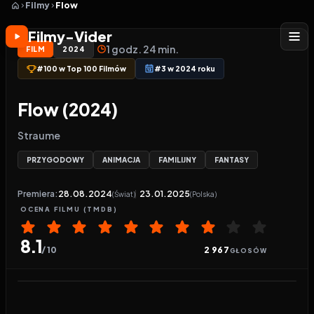
Filmy
Flow
Filmy-Vider
1 godz. 24 min.
FILM
2024
#100 w Top 100 Filmów
#3 w 2024 roku
Flow (2024)
Straume
PRZYGODOWY
ANIMACJA
FAMILIJNY
FANTASY
Premiera:
28.08.2024
23.01.2025
(Świat)
(Polska)
OCENA
FILMU
(TMDB)
8.1
/ 10
2 967
GŁOSÓW
Odtwarzacz wideo:
Flow