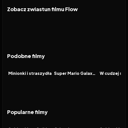
Zobacz zwiastun filmu Flow
Podobne filmy
2026
6.3
2026
8.3
2026
FILM
FILM
FILM
Minionki i straszydła
Super Mario Galaxy Film
W cudzej skó
Popularne filmy
2026
7.9
2026
8.0
2021