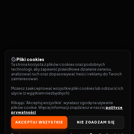
Pliki cookies
Ta strona korzysta z plików cookies oraz podobnych 
technologii, aby zapewnić prawidłowe działanie serwisu, 
analizować ruch oraz dopasowywać treści i reklamy do Twoich 
zainteresowań.
Możesz zaakceptować wszystkie pliki cookies lub odrzucić ich 
użycie (z wyjątkiem niezbędnych).
Klikając 'Akceptuj wszystkie', wyrażasz zgodę na używanie 
plików cookie. Więcej informacji znajdziesz w naszej 
polityce 
prywatności
.
AKCEPTUJ WSZYSTKIE
NIE ZGADZAM SIĘ