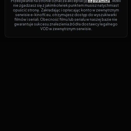
Przebywanie na stronie oznacza akceptację 
Regulaminu
. Jeżeli 
nie zgadzasz się z jakimkolwiek punktem musisz natychmiast 
opuścić stronę.  Zakładając i opłacając konto w zewnętrznym 
serwisie e-kinofil.eu, otrzymujesz dostęp do wyszukiwarki 
filmów i seriali. Obecność filmu lub serialu w naszej bazie nie 
gwarantuje sukcesu znalezienia źródła dostawcy legalnego 
VOD w zewnętrznym serwisie.
Filmy-Vider
Czy marzysz, by dołączyć do entuzjastów,
dla których kino to więcej niż rozrywka?
Filmy-Vider.pl
to klucz do uniwersum
filmów i seriali w jednym miejscu! Dzięki
intuicyjnej wyszukiwarce, do której dostęp
uzyskasz poprzez rejestrację, w mgnieniu
oka sprawdzisz, na której stronie obejrzeć
najświeższe hity – bez zbędnego