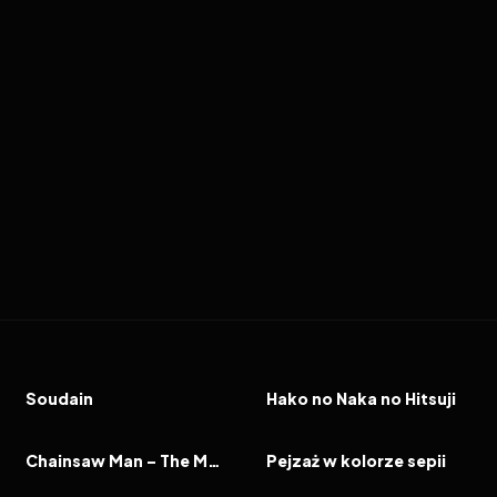
2026
10.0
2026
5.7
FILM
FILM
Soudain
Hako no Naka no Hitsuji
2025
8.5
2025
7.6
FILM
FILM
Chainsaw Man – The Movie: Reze Arc
Pejzaż w kolorze sepii
2024
6.8
2024
6.8