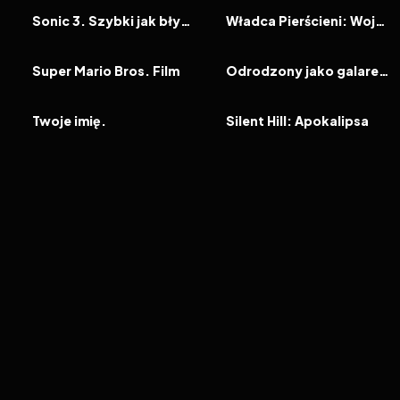
FILM
FILM
Sonic 3. Szybki jak błyskawica
Władca Pierścieni: Wojna Rohirrimów
2023
7.6
2022
7.4
FILM
FILM
Super Mario Bros. Film
Odrodzony jako galareta: Szkarłatna więź
2016
8.5
2012
5.6
FILM
FILM
Twoje imię.
Silent Hill: Apokalipsa