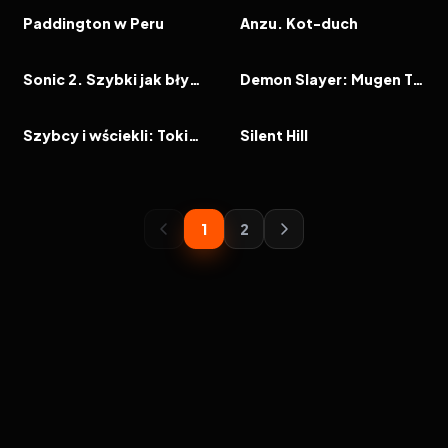
FILM
FILM
Paddington w Peru
Anzu. Kot-duch
2022
7.4
2020
8.2
FILM
FILM
Sonic 2. Szybki jak błyskawica
Demon Slayer: Mugen Train
2006
6.6
2006
6.6
FILM
FILM
Szybcy i wściekli: Tokio Drift
Silent Hill
1
2