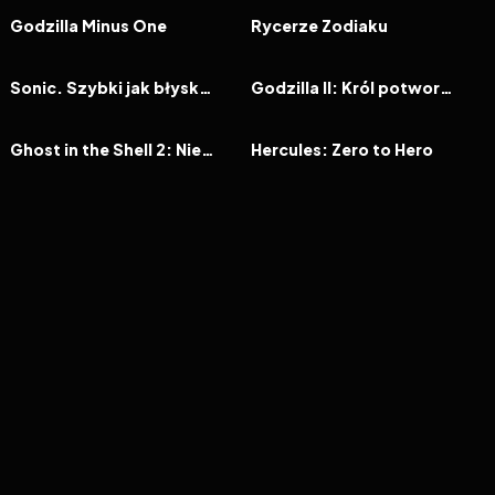
FILM
FILM
Godzilla Minus One
Rycerze Zodiaku
2020
7.3
2019
6.7
FILM
FILM
Sonic. Szybki jak błyskawica
Godzilla II: Król potworów
2004
7.3
1999
6.5
FILM
FILM
Ghost in the Shell 2: Niewinność
Hercules: Zero to Hero