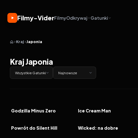
Filmy-Vider
Filmy
Odkrywaj
Gatunki
Kraj
Japonia
Kraj Japonia
Wszystkie Gatunki
Najnowsze
2026
2026
6.0
FILM
FILM
Godzilla Minus Zero
Ice Cream Man
2026
5.4
2025
6.6
FILM
FILM
Powrót do Silent Hill
Wicked: na dobre
2024
7.6
2024
6.5