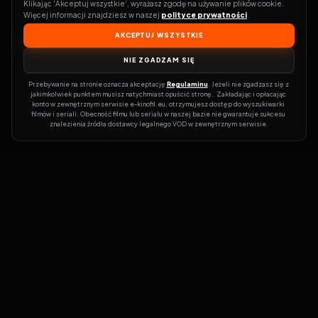
Klikając 'Akceptuj wszystkie', wyrażasz zgodę na używanie plików cookie. 
Więcej informacji znajdziesz w naszej 
polityce prywatności
.
AKCEPTUJ WSZYSTKIE
NIE ZGADZAM SIĘ
Przebywanie na stronie oznacza akceptację 
Regulaminu
. Jeżeli nie zgadzasz się z 
jakimkolwiek punktem musisz natychmiast opuścić stronę.  Zakładając i opłacając 
konto w zewnętrznym serwisie e-kinofil.eu, otrzymujesz dostęp do wyszukiwarki 
filmów i seriali. Obecność filmu lub serialu w naszej bazie nie gwarantuje sukcesu 
znalezienia źródła dostawcy legalnego VOD w zewnętrznym serwisie.
Filmy-Vider
Czy marzysz, by dołączyć do entuzjastów, dla których kino to
więcej niż rozrywka?
Filmy-Vider.pl
to klucz do uniwersum filmów i
seriali w jednym miejscu! Dzięki intuicyjnej wyszukiwarce, do której
dostęp uzyskasz poprzez rejestrację, w mgnieniu oka sprawdzisz,
na której stronie obejrzeć najświeższe hity – bez zbędnego