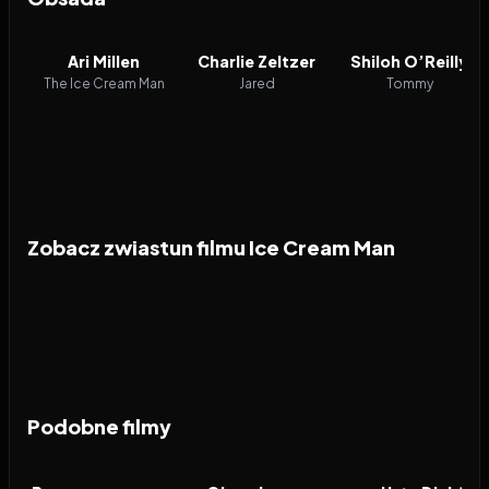
Ari Millen
Charlie Zeltzer
Shiloh O’Reilly
The Ice Cream Man
Jared
Tommy
Zobacz zwiastun filmu Ice Cream Man
Podobne filmy
2026
7.0
2026
8.2
2026
FILM
FILM
FILM