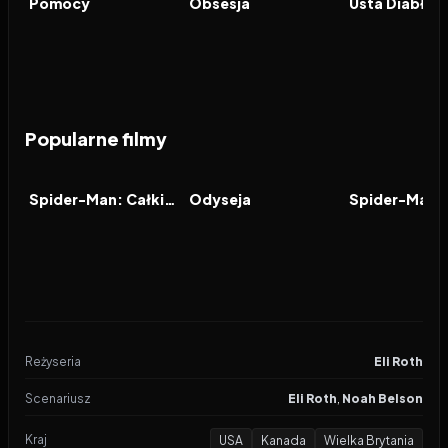
Pomocy
Obsesja
Usta Diabła
Popularne filmy
2026
7.9
2026
8.0
2021
FILM
FILM
FILM
Spider-Man: Całkiem nowy dzień
Odyseja
Reżyseria
Eli Roth
Scenariusz
Eli Roth
,
Noah Belson
Kraj
USA
Kanada
Wielka Brytania