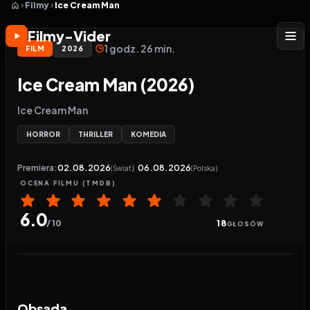
Filmy
Ice Cream Man
Filmy-Vider
1 godz. 26 min.
FILM
2026
Ice Cream Man (2026)
Ice Cream Man
HORROR
THRILLER
KOMEDIA
Premiera:
02.08.2026
06.08.2026
(Świat)
(Polska)
OCENA
FILMU
(TMDB)
6.0
/ 10
18
GŁOSÓW
Odtwarzacz wideo:
Ice Cream Man
Obsada