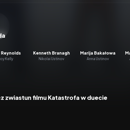
zacz wideo:
Katastrofa w duecie
da
 Reynolds
Kenneth Branagh
Marija Bakałowa
Ma
roy Kelly
Nikolai Ustinov
Anna Ustinov
z zwiastun filmu Katastrofa w duecie