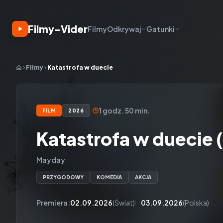
Filmy-Vider
Filmy
Odkrywaj
Gatunki
Filmy
Katastrofa w duecie
1 godz. 50 min.
FILM
2026
Katastrofa w duecie 
Mayday
PRZYGODOWY
KOMEDIA
AKCJA
Premiera:
02.09.2026
(Świat)
03.09.2026
(Polska)