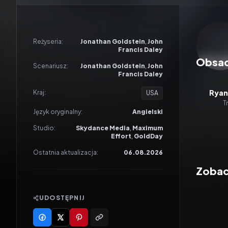
Odtwar
Reżyseria:
Jonathan Goldstein
,
John
Francis Daley
Obsa
Scenariusz:
Jonathan Goldstein
,
John
Francis Daley
Ryan
Kraj:
USA
T
Język oryginalny:
Angielski
Studio:
Skydance Media
,
Maximum
Effort
,
GoldDay
Ostatnia aktualizacja:
06.08.2026
Zobac
UDOSTĘPNIJ