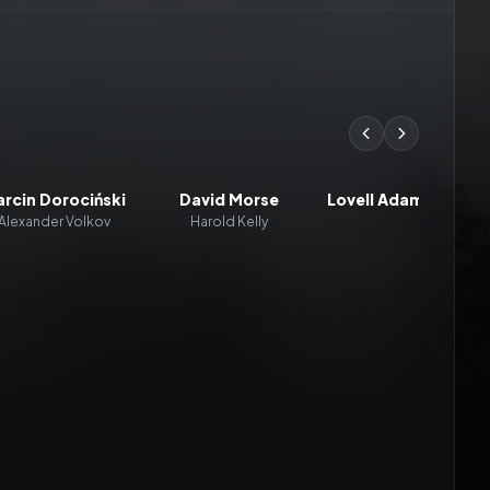
rcin Dorociński
David Morse
Lovell Adams-Gray
Alexander Volkov
Harold Kelly