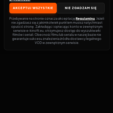
AKCEPTUJ WSZYSTKIE
NIE ZGADZAM SIĘ
Przebywanie na stronie oznacza akceptację 
Regulaminu
. Jeżeli 
nie zgadzasz się z jakimkolwiek punktem musisz natychmiast 
opuścić stronę.  Zakładając i opłacając konto w zewnętrznym 
serwisie e-kinofil.eu, otrzymujesz dostęp do wyszukiwarki 
filmów i seriali. Obecność filmu lub serialu w naszej bazie nie 
gwarantuje sukcesu znalezienia źródła dostawcy legalnego 
VOD w zewnętrznym serwisie.
Filmy-Vider
Czy marzysz, by dołączyć do entuzjastów,
dla których kino to więcej niż rozrywka?
Filmy-Vider.pl
to klucz do uniwersum
filmów i seriali w jednym miejscu! Dzięki
intuicyjnej wyszukiwarce, do której dostęp