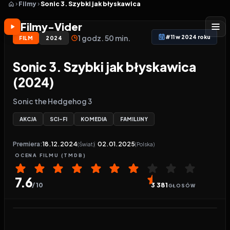
Filmy
Sonic 3. Szybki jak błyskawica
Filmy-Vider
1 godz. 50 min.
#11 w 2024 roku
FILM
2024
Sonic 3. Szybki jak błyskawica
(2024)
Sonic the Hedgehog 3
AKCJA
SCI-FI
KOMEDIA
FAMILIJNY
Premiera:
18.12.2024
02.01.2025
(Świat)
(Polska)
OCENA
FILMU
(TMDB)
7.6
/ 10
3 381
GŁOSÓW
Odtwarzacz wideo:
Sonic 3. Szybki jak błyskawica