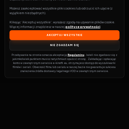
Możesz zaakceptować wszystkie pliki cookies lub odrzucić ich użycie (z 
wyjątkiem niezbędnych).
Klikając 'Akceptuj wszystkie', wyrażasz zgodę na używanie plików cookie. 
Więcej informacji znajdziesz w naszej 
polityce prywatności
.
AKCEPTUJ WSZYSTKIE
NIE ZGADZAM SIĘ
Przebywanie na stronie oznacza akceptację 
Regulaminu
. Jeżeli nie zgadzasz się z 
jakimkolwiek punktem musisz natychmiast opuścić stronę.  Zakładając i opłacając 
konto w zewnętrznym serwisie e-kinofil.eu, otrzymujesz dostęp do wyszukiwarki 
filmów i seriali. Obecność filmu lub serialu w naszej bazie nie gwarantuje sukcesu 
znalezienia źródła dostawcy legalnego VOD w zewnętrznym serwisie.
Filmy-Vider
Czy marzysz, by dołączyć do entuzjastów, dla których kino to
więcej niż rozrywka?
Filmy-Vider.pl
to klucz do uniwersum filmów i