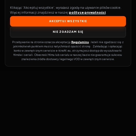
Klikając 'Akceptuj wszystkie', wyrażasz zgodę na używanie plików cookie. 
Więcej informacji znajdziesz w naszej 
polityce prywatności
.
AKCEPTUJ WSZYSTKIE
NIE ZGADZAM SIĘ
Przebywanie na stronie oznacza akceptację 
Regulaminu
. Jeżeli nie zgadzasz się z 
jakimkolwiek punktem musisz natychmiast opuścić stronę.  Zakładając i opłacając 
konto w zewnętrznym serwisie e-kinofil.eu, otrzymujesz dostęp do wyszukiwarki 
filmów i seriali. Obecność filmu lub serialu w naszej bazie nie gwarantuje sukcesu 
znalezienia źródła dostawcy legalnego VOD w zewnętrznym serwisie.
Filmy-Vider
Czy marzysz, by dołączyć do entuzjastów, dla których kino to
więcej niż rozrywka?
Filmy-Vider.pl
to klucz do uniwersum filmów i
seriali w jednym miejscu! Dzięki intuicyjnej wyszukiwarce, do której
dostęp uzyskasz poprzez rejestrację, w mgnieniu oka sprawdzisz,