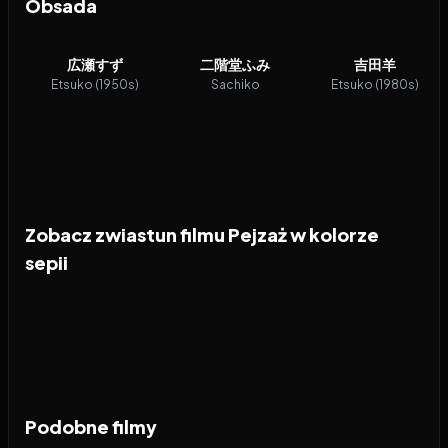
Obsada
広瀬すず
二階堂ふみ
吉田羊
Etsuko (1950s)
Sachiko
Etsuko (1980s)
Zobacz zwiastun filmu Pejzaż w kolorze
sepii
Podobne filmy
2023
8.0
2016
8.2
1993