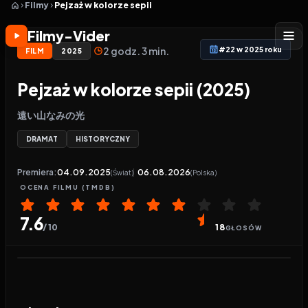
Filmy
Pejzaż w kolorze sepii
Filmy-Vider
2 godz. 3 min.
#22 w 2025 roku
FILM
2025
Pejzaż w kolorze sepii (2025)
遠い山なみの光
DRAMAT
HISTORYCZNY
Premiera:
04.09.2025
06.08.2026
(Świat)
(Polska)
OCENA
FILMU
(TMDB)
7.6
/ 10
18
GŁOSÓW
Odtwarzacz wideo:
Pejzaż w kolorze sepii