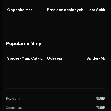
FILM
FILM
FILM
Oppenheimer
Przełęcz ocalonych
Lista Schindl
Popularne filmy
2026
7.9
2026
8.0
2021
FILM
FILM
FILM
Spider-Man: Całkiem nowy dzień
Odyseja
Reżyseria
石川慶
Scenariusz
石川慶