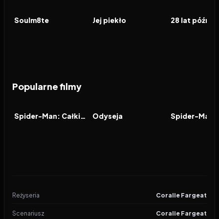
FILM
FILM
FILM
Soulm8te
Jej piekło
Popularne filmy
2026
7.9
2026
8.0
2021
FILM
FILM
FILM
Spider-Man: Całkiem nowy dzień
Odyseja
Reżyseria
Coralie Fargeat
Scenariusz
Coralie Fargeat