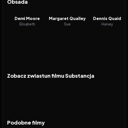
Obsada
Demi Moore
Margaret Qualley
Dennis Quaid
Elisabeth
Sue
Harvey
Zobacz zwiastun filmu Substancja
Podobne filmy
2026
6.6
2026
5.4
2026