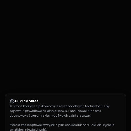
Pliki cookies
Ta strona korzysta z plików cookies oraz podobnych technologii, aby 
zapewnić prawidłowe działanie serwisu, analizować ruch oraz 
dopasowywać treści i reklamy do Twoich zainteresowań.
Możesz zaakceptować wszystkie pliki cookies lub odrzucić ich użycie (z 
wyjątkiem niezbędnych).