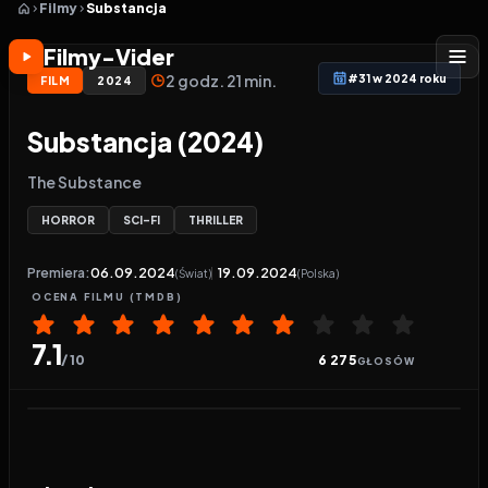
Filmy
Substancja
Filmy-Vider
2 godz. 21 min.
#31 w 2024 roku
FILM
2024
Substancja (2024)
The Substance
HORROR
SCI-FI
THRILLER
Premiera:
06.09.2024
19.09.2024
(Świat)
(Polska)
OCENA
FILMU
(TMDB)
7.1
/ 10
6 275
GŁOSÓW
Odtwarzacz wideo:
Substancja