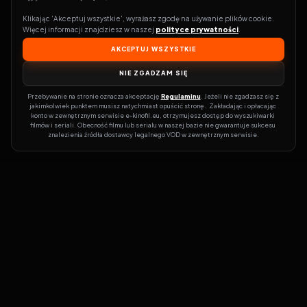
Klikając 'Akceptuj wszystkie', wyrażasz zgodę na używanie plików cookie. 
Więcej informacji znajdziesz w naszej 
polityce prywatności
.
AKCEPTUJ WSZYSTKIE
NIE ZGADZAM SIĘ
Przebywanie na stronie oznacza akceptację 
Regulaminu
. Jeżeli nie zgadzasz się z 
jakimkolwiek punktem musisz natychmiast opuścić stronę.  Zakładając i opłacając 
konto w zewnętrznym serwisie e-kinofil.eu, otrzymujesz dostęp do wyszukiwarki 
filmów i seriali. Obecność filmu lub serialu w naszej bazie nie gwarantuje sukcesu 
znalezienia źródła dostawcy legalnego VOD w zewnętrznym serwisie.
Filmy-Vider
Czy marzysz, by dołączyć do entuzjastów, dla których kino to
więcej niż rozrywka?
Filmy-Vider.pl
to klucz do uniwersum filmów i
seriali w jednym miejscu! Dzięki intuicyjnej wyszukiwarce, do której
dostęp uzyskasz poprzez rejestrację, w mgnieniu oka sprawdzisz,