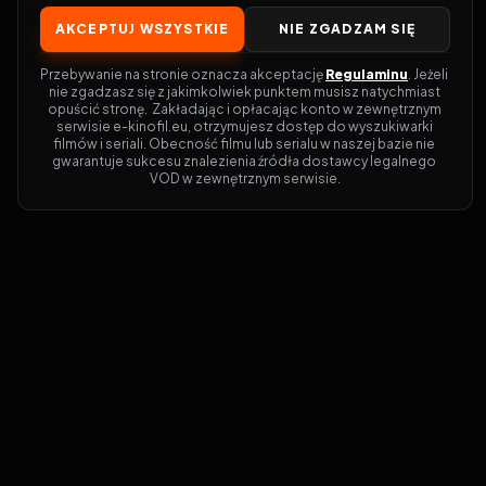
AKCEPTUJ WSZYSTKIE
NIE ZGADZAM SIĘ
Przebywanie na stronie oznacza akceptację 
Regulaminu
. Jeżeli 
nie zgadzasz się z jakimkolwiek punktem musisz natychmiast 
opuścić stronę.  Zakładając i opłacając konto w zewnętrznym 
serwisie e-kinofil.eu, otrzymujesz dostęp do wyszukiwarki 
filmów i seriali. Obecność filmu lub serialu w naszej bazie nie 
gwarantuje sukcesu znalezienia źródła dostawcy legalnego 
VOD w zewnętrznym serwisie.
Filmy-Vider
Czy marzysz, by dołączyć do entuzjastów,
dla których kino to więcej niż rozrywka?
Filmy-Vider.pl
to klucz do uniwersum
filmów i seriali w jednym miejscu! Dzięki
intuicyjnej wyszukiwarce, do której dostęp