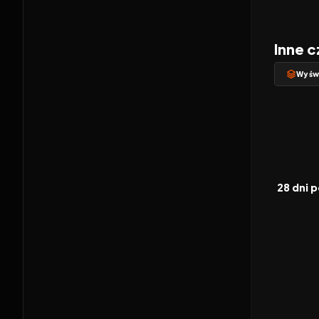
Inne c
Wyświ
2002
FILM
28 dni p