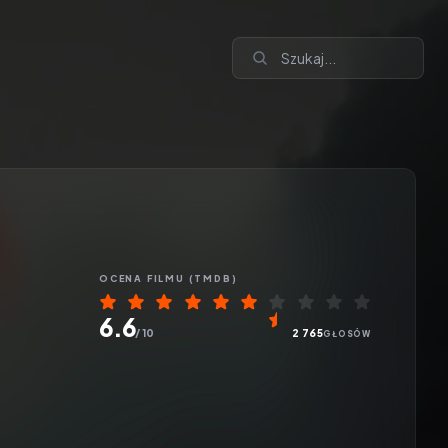
OCENA
FILMU
(TMDB)
6.6
/ 10
2 765
GŁOSÓW