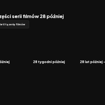
zęści serii filmów 28 później
etl tą serię filmów
7.2
2007
6.6
2026
FILM
FILM
óźniej
28 tygodni później