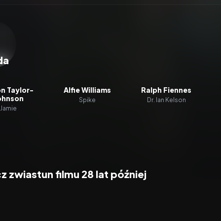
zacz wideo:
28 lat później
da
n Taylor-
Alfie Williams
Ralph Fiennes
ohnson
Spike
Dr. Ian Kelson
Jamie
 zwiastun filmu 28 lat później