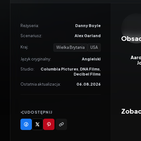
Odtwar
Reżyseria:
Danny Boyle
Scenariusz:
Alex Garland
Obsa
Kraj:
Wielka Brytania
USA
Aaro
Język oryginalny:
Angielski
J
Studio:
Columbia Pictures
,
DNA Films
,
Decibel Films
Ostatnia aktualizacja:
06.08.2026
Zobacz
UDOSTĘPNIJ