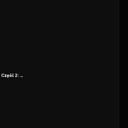
7.1
28 lat później - Część 2: Świątynia kości