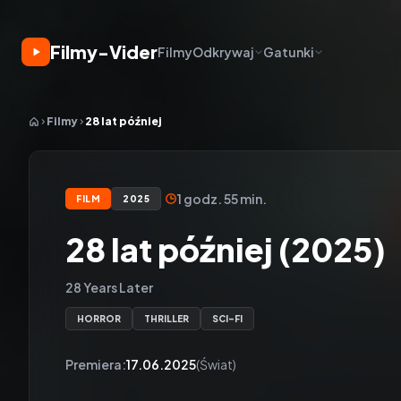
Filmy-Vider
Filmy
Odkrywaj
Gatunki
Filmy
28 lat później
1 godz. 55 min.
FILM
2025
28 lat później (2025)
28 Years Later
HORROR
THRILLER
SCI-FI
Premiera:
17.06.2025
(Świat)