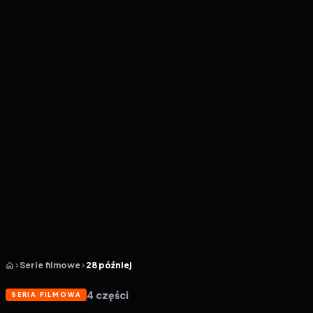
Serie filmowe
28 później
4
części
SERIA FILMOWA