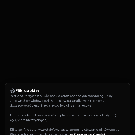
Pliki cookies
Ta strona korzysta z plików cookies oraz podobnych technologii, aby 
zapewnić prawidłowe działanie serwisu, analizować ruch oraz 
dopasowywać treści i reklamy do Twoich zainteresowań.
Możesz zaakceptować wszystkie pliki cookies lub odrzucić ich użycie (z 
wyjątkiem niezbędnych).
Klikając 'Akceptuj wszystkie', wyrażasz zgodę na używanie plików cookie. 
Więcej informacji znajdziesz w naszej 
polityce prywatności
.