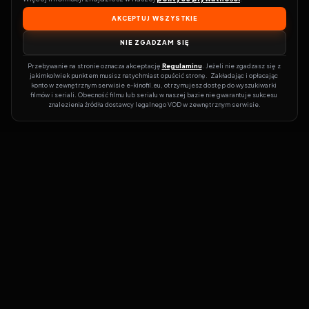
AKCEPTUJ WSZYSTKIE
NIE ZGADZAM SIĘ
Przebywanie na stronie oznacza akceptację 
Regulaminu
. Jeżeli nie zgadzasz się z 
jakimkolwiek punktem musisz natychmiast opuścić stronę.  Zakładając i opłacając 
konto w zewnętrznym serwisie e-kinofil.eu, otrzymujesz dostęp do wyszukiwarki 
filmów i seriali. Obecność filmu lub serialu w naszej bazie nie gwarantuje sukcesu 
znalezienia źródła dostawcy legalnego VOD w zewnętrznym serwisie.
Filmy-Vider
Czy marzysz, by dołączyć do entuzjastów, dla których kino to
więcej niż rozrywka?
Filmy-Vider.pl
to klucz do uniwersum filmów i
seriali w jednym miejscu! Dzięki intuicyjnej wyszukiwarce, do której
dostęp uzyskasz poprzez rejestrację, w mgnieniu oka sprawdzisz,
na której stronie obejrzeć najświeższe hity – bez zbędnego
przeszukiwania dziesiątek witryn. Zapomnij o przestarzałych