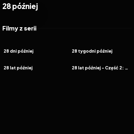
28 później
Filmy z serii
2002
7.2
2007
6.6
FILM
FILM
28 dni później
28 tygodni później
2025
6.6
2026
7.1
FILM
FILM
28 lat później
28 lat później - Część 2: Świątynia kości