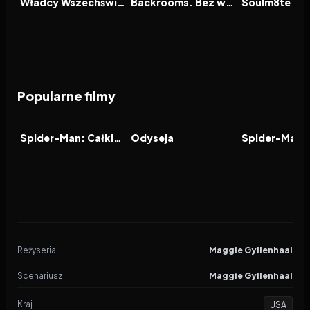
Władcy Wszechświata
Backrooms. Bez wyjścia
Soulm8te
Popularne filmy
2026
7.9
2026
8.0
2021
FILM
FILM
FILM
Spider-Man: Całkiem nowy dzień
Odyseja
Reżyseria
Maggie Gyllenhaal
Scenariusz
Maggie Gyllenhaal
Kraj
USA