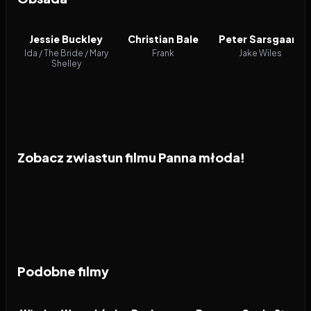
Jessie Buckley
Christian Bale
Peter Sarsgaard
Ida / The Bride / Mary
Frank
Jake Wiles
Shelley
Zobacz zwiastun filmu Panna młoda!
Podobne filmy
2026
7.2
2026
7.1
2026
FILM
FILM
FILM