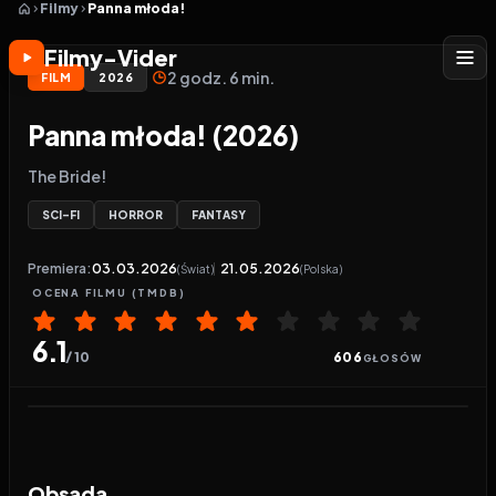
Filmy
Panna młoda!
Filmy-Vider
2 godz. 6 min.
FILM
2026
Panna młoda! (2026)
The Bride!
SCI-FI
HORROR
FANTASY
Premiera:
03.03.2026
21.05.2026
(Świat)
(Polska)
OCENA
FILMU
(TMDB)
6.1
/ 10
606
GŁOSÓW
Odtwarzacz wideo:
Panna młoda!
Obsada