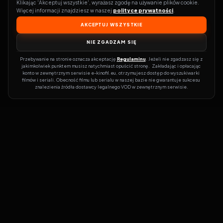
Klikając 'Akceptuj wszystkie', wyrażasz zgodę na używanie plików cookie. 
Więcej informacji znajdziesz w naszej 
polityce prywatności
.
AKCEPTUJ WSZYSTKIE
NIE ZGADZAM SIĘ
Przebywanie na stronie oznacza akceptację 
Regulaminu
. Jeżeli nie zgadzasz się z 
jakimkolwiek punktem musisz natychmiast opuścić stronę.  Zakładając i opłacając 
konto w zewnętrznym serwisie e-kinofil.eu, otrzymujesz dostęp do wyszukiwarki 
filmów i seriali. Obecność filmu lub serialu w naszej bazie nie gwarantuje sukcesu 
znalezienia źródła dostawcy legalnego VOD w zewnętrznym serwisie.
Filmy-Vider
Czy marzysz, by dołączyć do entuzjastów, dla których kino to
więcej niż rozrywka?
Filmy-Vider.pl
to klucz do uniwersum filmów i
seriali w jednym miejscu! Dzięki intuicyjnej wyszukiwarce, do której
dostęp uzyskasz poprzez rejestrację, w mgnieniu oka sprawdzisz,
na której stronie obejrzeć najświeższe hity – bez zbędnego