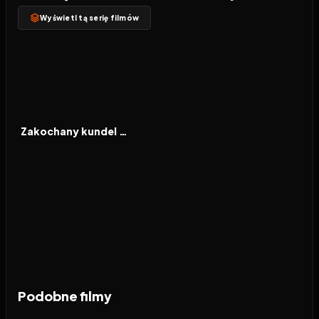
Wyświetl tą serię filmów
2001
6.3
FILM
Zakochany kundel II: Przygody Chapsa
Podobne filmy
1997
7.5
2026
7.4
2026