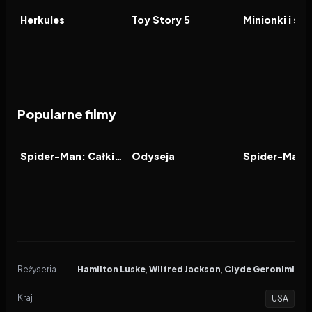
FILM
FILM
FILM
Herkules
Toy Story 5
Minionki i st
Popularne filmy
2026
8.0
2026
8.0
2021
FILM
FILM
FILM
Spider-Man: Całkiem nowy dzień
Odyseja
Reżyseria
Hamilton Luske
,
Wilfred Jackson
,
Clyde Geronimi
Kraj
USA