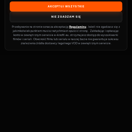
AKCEPTUJ WSZYSTKIE
NIE ZGADZAM SIĘ
Przebywanie na stronie oznacza akceptację 
Regulaminu
. Jeżeli nie zgadzasz się z 
jakimkolwiek punktem musisz natychmiast opuścić stronę.  Zakładając i opłacając 
konto w zewnętrznym serwisie e-kinofil.eu, otrzymujesz dostęp do wyszukiwarki 
filmów i seriali. Obecność filmu lub serialu w naszej bazie nie gwarantuje sukcesu 
znalezienia źródła dostawcy legalnego VOD w zewnętrznym serwisie.
Filmy-Vider
Czy marzysz, by dołączyć do entuzjastów, dla których kino to
więcej niż rozrywka?
Filmy-Vider.pl
to klucz do uniwersum filmów i
seriali w jednym miejscu! Dzięki intuicyjnej wyszukiwarce, do której
dostęp uzyskasz poprzez rejestrację, w mgnieniu oka sprawdzisz,
na której stronie obejrzeć najświeższe hity – bez zbędnego
przeszukiwania dziesiątek witryn. Zapomnij o przestarzałych