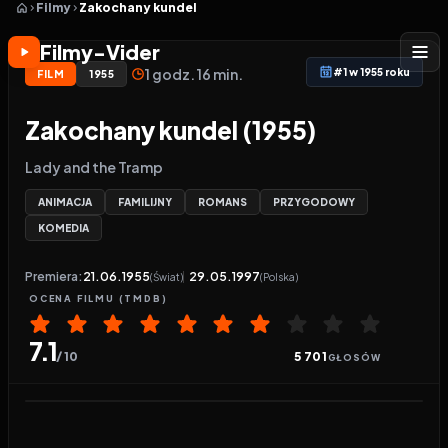
Filmy
Zakochany kundel
Filmy-Vider
1 godz. 16 min.
#1 w 1955 roku
FILM
1955
Zakochany kundel (1955)
Lady and the Tramp
ANIMACJA
FAMILIJNY
ROMANS
PRZYGODOWY
KOMEDIA
Premiera:
21.06.1955
29.05.1997
(Świat)
(Polska)
OCENA
FILMU
(TMDB)
7.1
/ 10
5 701
GŁOSÓW
Odtwarzacz wideo:
Zakochany kundel