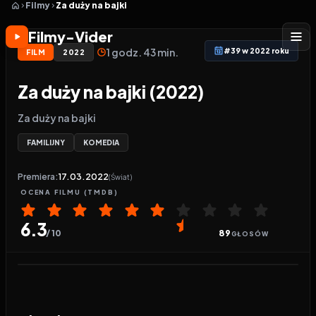
Filmy
Za duży na bajki
Filmy-Vider
1 godz. 43 min.
#39 w 2022 roku
FILM
2022
Za duży na bajki (2022)
Za duży na bajki
FAMILIJNY
KOMEDIA
Premiera:
17.03.2022
(Świat)
OCENA
FILMU
(TMDB)
6.3
/ 10
89
GŁOSÓW
Odtwarzacz wideo:
Za duży na bajki