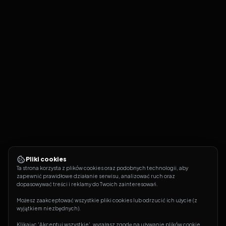
Pliki cookies
Ta strona korzysta z plików cookies oraz podobnych technologii, aby 
zapewnić prawidłowe działanie serwisu, analizować ruch oraz 
dopasowywać treści i reklamy do Twoich zainteresowań.
Możesz zaakceptować wszystkie pliki cookies lub odrzucić ich użycie (z 
wyjątkiem niezbędnych).
Klikając 'Akceptuj wszystkie', wyrażasz zgodę na używanie plików cookie. 