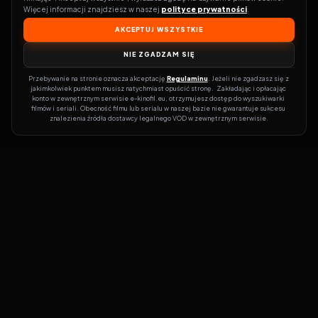
Więcej informacji znajdziesz w naszej 
polityce prywatności
.
AKCEPTUJ WSZYSTKIE
NIE ZGADZAM SIĘ
Przebywanie na stronie oznacza akceptację 
Regulaminu
. Jeżeli nie zgadzasz się z 
jakimkolwiek punktem musisz natychmiast opuścić stronę.  Zakładając i opłacając 
konto w zewnętrznym serwisie e-kinofil.eu, otrzymujesz dostęp do wyszukiwarki 
filmów i seriali. Obecność filmu lub serialu w naszej bazie nie gwarantuje sukcesu 
znalezienia źródła dostawcy legalnego VOD w zewnętrznym serwisie.
Filmy-Vider
Czy marzysz, by dołączyć do entuzjastów, dla których kino to
więcej niż rozrywka?
Filmy-Vider.pl
to klucz do uniwersum filmów i
seriali w jednym miejscu! Dzięki intuicyjnej wyszukiwarce, do której
dostęp uzyskasz poprzez rejestrację, w mgnieniu oka sprawdzisz,
na której stronie obejrzeć najświeższe hity – bez zbędnego