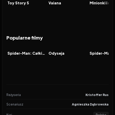
FILM
FILM
FILM
Toy Story 5
Vaiana
Minionki i st
Popularne filmy
2026
8.0
2026
8.0
2021
FILM
FILM
FILM
Spider-Man: Całkiem nowy dzień
Odyseja
Reżyseria
Kristoffer Rus
Scenariusz
Agnieszka Dąbrowska
Kraj