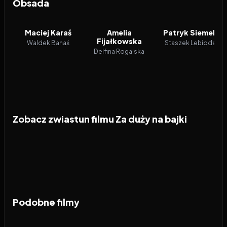
Obsada
Maciej Karaś
Amelia
Patryk Siemek
Fijałkowska
Waldek Banaś
Staszek Lebioda
Delfina Rogalska
Zobacz zwiastun filmu Za duży na bajki
Podobne filmy
2026
7.4
2026
5.8
2026