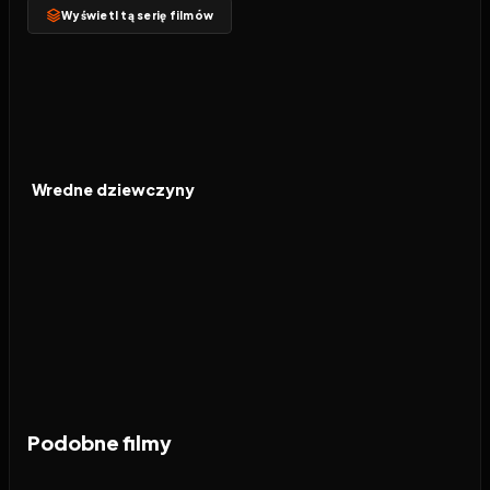
Wyświetl tą serię filmów
2004
7.2
FILM
Wredne dziewczyny
Podobne filmy
2026
7.4
2026
5.8
2026