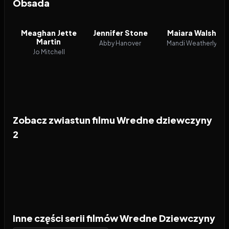
Obsada
Meaghan Jette
Jennifer Stone
Maiara Walsh
Martin
Abby Hanover
Mandi Weatherly
Jo Mitchell
Zobacz zwiastun filmu Wredne dziewczyny
2
Inne części serii filmów Wredne Dziewczyny