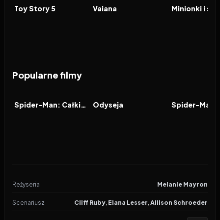
FILM
FILM
FILM
Toy Story 5
Vaiana
Minionki i st
Popularne filmy
2026
8.0
2026
8.0
2021
FILM
FILM
FILM
Spider-Man: Całkiem nowy dzień
Odyseja
Reżyseria
Melanie Mayron
Scenariusz
Cliff Ruby
,
Elana Lesser
,
Allison Schroeder