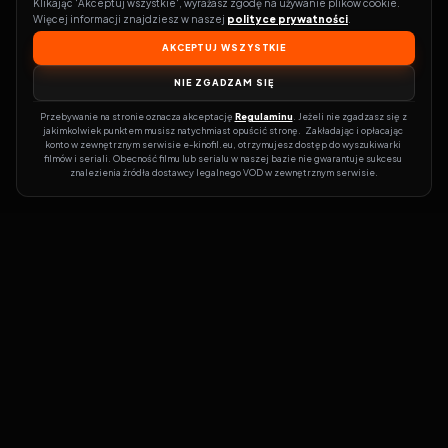
Klikając 'Akceptuj wszystkie', wyrażasz zgodę na używanie plików cookie. 
Więcej informacji znajdziesz w naszej 
polityce prywatności
.
AKCEPTUJ WSZYSTKIE
NIE ZGADZAM SIĘ
Przebywanie na stronie oznacza akceptację 
Regulaminu
. Jeżeli nie zgadzasz się z 
jakimkolwiek punktem musisz natychmiast opuścić stronę.  Zakładając i opłacając 
konto w zewnętrznym serwisie e-kinofil.eu, otrzymujesz dostęp do wyszukiwarki 
filmów i seriali. Obecność filmu lub serialu w naszej bazie nie gwarantuje sukcesu 
znalezienia źródła dostawcy legalnego VOD w zewnętrznym serwisie.
Filmy-Vider
Czy marzysz, by dołączyć do entuzjastów, dla których kino to
więcej niż rozrywka?
Filmy-Vider.pl
to klucz do uniwersum filmów i
seriali w jednym miejscu! Dzięki intuicyjnej wyszukiwarce, do której
dostęp uzyskasz poprzez rejestrację, w mgnieniu oka sprawdzisz,
na której stronie obejrzeć najświeższe hity – bez zbędnego