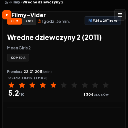
Filmy
Wredne dziewczyny 2
Filmy-Vider
1 godz. 35 min.
#26 w 2011 roku
FILM
2011
Wredne dziewczyny 2 (2011)
Mean Girls 2
KOMEDIA
Premiera:
22.01.2011
(Świat)
OCENA
FILMU
(TMDB)
5.2
/ 10
1 306
GŁOSÓW
Odtwarzacz wideo:
Wredne dziewczyny 2