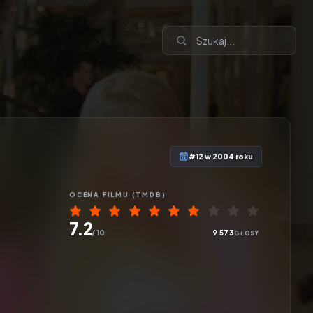
#12 w 2004 roku
OCENA
FILMU
(TMDB)
7.2
/ 10
9 573
GŁOSY