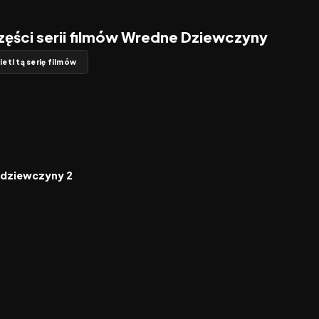
zęści serii filmów Wredne Dziewczyny
etl tą serię filmów
5.2
 dziewczyny 2