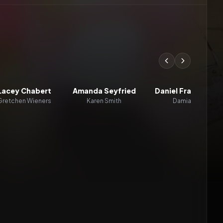
Lacey Chabert
Amanda Seyfried
Daniel Franzese
Gretchen Wieners
Karen Smith
Damian