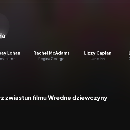
zacz wideo:
Wredne dziewczyny
da
say Lohan
Rachel McAdams
Lizzy Caplan
dy Heron
Regina George
Janis Ian
z zwiastun filmu Wredne dziewczyny