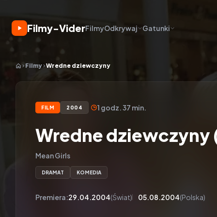
Filmy-Vider
Filmy
Odkrywaj
Gatunki
Filmy
Wredne dziewczyny
1 godz. 37 min.
FILM
2004
Wredne dziewczyny 
Mean Girls
DRAMAT
KOMEDIA
Premiera:
29.04.2004
(Świat)
05.08.2004
(Polska)