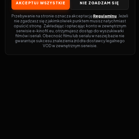
AKCEPTUJ WSZYSTKIE
NIE ZGADZAM SIĘ
Przebywanie na stronie oznacza akceptację 
Regulaminu
. Jeżeli 
nie zgadzasz się z jakimkolwiek punktem musisz natychmiast 
opuścić stronę.  Zakładając i opłacając konto w zewnętrznym 
serwisie e-kinofil.eu, otrzymujesz dostęp do wyszukiwarki 
filmów i seriali. Obecność filmu lub serialu w naszej bazie nie 
gwarantuje sukcesu znalezienia źródła dostawcy legalnego 
VOD w zewnętrznym serwisie.
Filmy-Vider
Czy marzysz, by dołączyć do entuzjastów,
dla których kino to więcej niż rozrywka?
Filmy-Vider.pl
to klucz do uniwersum
filmów i seriali w jednym miejscu! Dzięki
intuicyjnej wyszukiwarce, do której dostęp
uzyskasz poprzez rejestrację, w mgnieniu