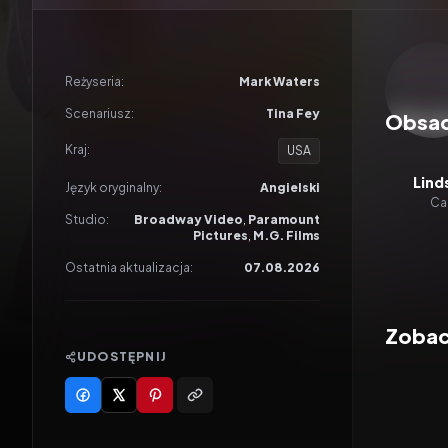
Odtwar
Reżyseria:
Mark Waters
Scenariusz:
Tina Fey
Obsa
Kraj:
USA
Lind
Język oryginalny:
Angielski
Ca
Studio:
Broadway Video
,
Paramount
Pictures
,
M.G. Films
Ostatnia aktualizacja:
07.08.2026
Zobac
UDOSTĘPNIJ