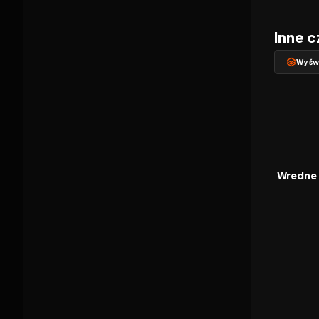
Inne c
Wyświ
2011
FILM
Wredne