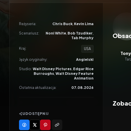
Odtwar
Reżyseria:
Chris Buck
,
Kevin Lima
Scenariusz:
Noni White
,
Bob Tzudiker
,
Obsa
Tab Murphy
Kraj:
USA
Tony
Tar
Język oryginalny:
Angielski
Studio:
Walt Disney Pictures
,
Edgar Rice
Burroughs
,
Walt Disney Feature
Animation
Ostatnia aktualizacja:
07.08.2026
Zobac
UDOSTĘPNIJ