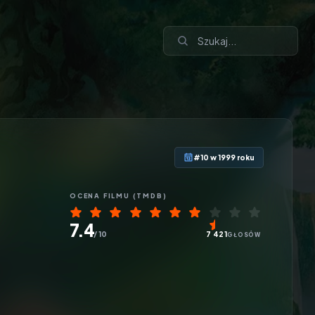
#10 w 1999 roku
OCENA
FILMU
(TMDB)
7.4
/ 10
7 421
GŁOSÓW