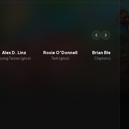
Alex D. Linz
Rosie O'Donnell
Brian Blessed
oung Tarzan (głos)
Terk (głos)
Clayton (głos)