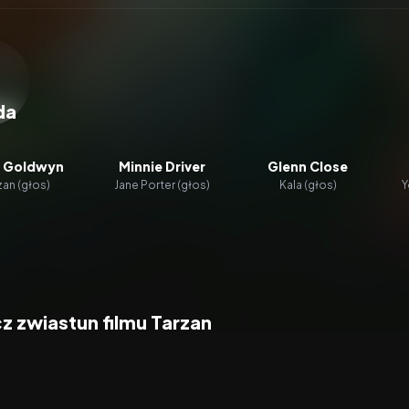
zacz wideo:
Tarzan
da
 Goldwyn
Minnie Driver
Glenn Close
zan (głos)
Jane Porter (głos)
Kala (głos)
Y
z zwiastun filmu Tarzan