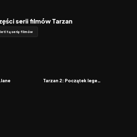
zęści serii filmów Tarzan
etl tą serię filmów
6.0
2005
6.1
FILM
 Jane
Tarzan 2: Początek legendy