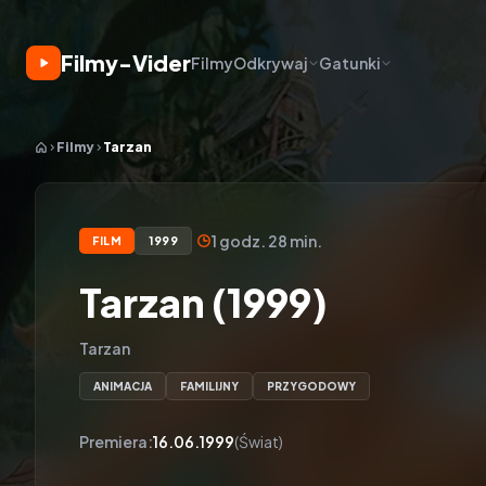
Filmy-Vider
Filmy
Odkrywaj
Gatunki
Filmy
Tarzan
1 godz. 28 min.
FILM
1999
Tarzan (1999)
Tarzan
ANIMACJA
FAMILIJNY
PRZYGODOWY
Premiera:
16.06.1999
(Świat)