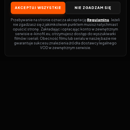
AKCEPTUJ WSZYSTKIE
NIE ZGADZAM SIĘ
Przebywanie na stronie oznacza akceptację 
Regulaminu
. Jeżeli 
nie zgadzasz się z jakimkolwiek punktem musisz natychmiast 
opuścić stronę.  Zakładając i opłacając konto w zewnętrznym 
serwisie e-kinofil.eu, otrzymujesz dostęp do wyszukiwarki 
filmów i seriali. Obecność filmu lub serialu w naszej bazie nie 
gwarantuje sukcesu znalezienia źródła dostawcy legalnego 
VOD w zewnętrznym serwisie.
Filmy-Vider
Czy marzysz, by dołączyć do entuzjastów,
dla których kino to więcej niż rozrywka?
Filmy-Vider.pl
to klucz do uniwersum
filmów i seriali w jednym miejscu! Dzięki
intuicyjnej wyszukiwarce, do której dostęp