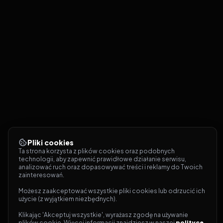
Pliki cookies
Ta strona korzysta z plików cookies oraz podobnych 
technologii, aby zapewnić prawidłowe działanie serwisu, 
analizować ruch oraz dopasowywać treści i reklamy do Twoich 
zainteresowań.
Możesz zaakceptować wszystkie pliki cookies lub odrzucić ich 
użycie (z wyjątkiem niezbędnych).
Klikając 'Akceptuj wszystkie', wyrażasz zgodę na używanie 
plików cookie. Więcej informacji znajdziesz w naszej 
polityce 