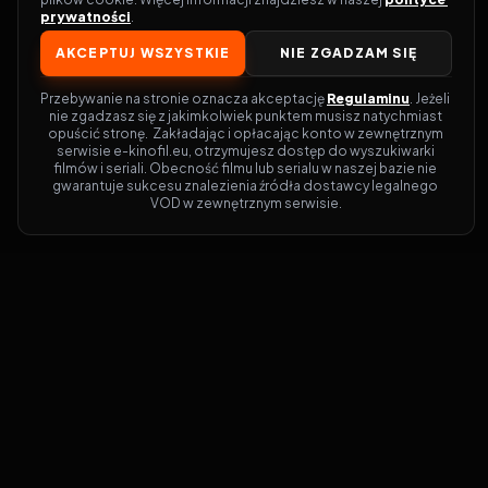
prywatności
.
AKCEPTUJ WSZYSTKIE
NIE ZGADZAM SIĘ
Przebywanie na stronie oznacza akceptację 
Regulaminu
. Jeżeli 
nie zgadzasz się z jakimkolwiek punktem musisz natychmiast 
opuścić stronę.  Zakładając i opłacając konto w zewnętrznym 
serwisie e-kinofil.eu, otrzymujesz dostęp do wyszukiwarki 
filmów i seriali. Obecność filmu lub serialu w naszej bazie nie 
gwarantuje sukcesu znalezienia źródła dostawcy legalnego 
VOD w zewnętrznym serwisie.
Filmy-Vider
Czy marzysz, by dołączyć do entuzjastów,
dla których kino to więcej niż rozrywka?
Filmy-Vider.pl
to klucz do uniwersum
filmów i seriali w jednym miejscu! Dzięki