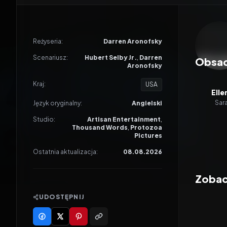
Odtwar
Reżyseria:
Darren Aronofsky
Scenariusz:
Hubert Selby Jr.
,
Darren
Obsa
Aronofsky
Kraj:
USA
Elle
Sar
Język oryginalny:
Angielski
Studio:
Artisan Entertainment
,
Thousand Words
,
Protozoa
Pictures
Ostatnia aktualizacja:
08.08.2026
Zobac
UDOSTĘPNIJ