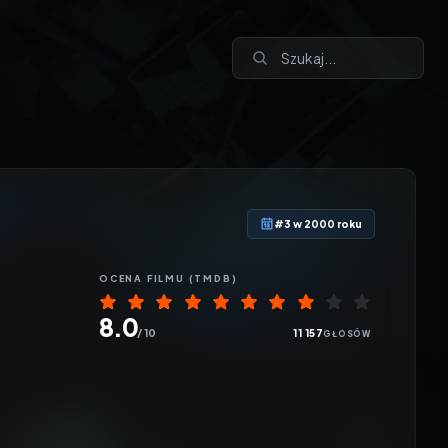
#3 w 2000 roku
OCENA
FILMU
(TMDB)
8.0
/ 10
11 157
GŁOSÓW