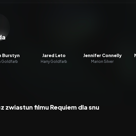
zacz wideo:
Requiem dla snu
da
n Burstyn
Jared Leto
Jennifer Connelly
a Goldfarb
Harry Goldfarb
Marion Silver
z zwiastun filmu Requiem dla snu