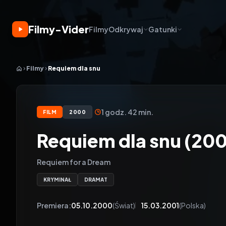
Filmy-Vider
Filmy
Odkrywaj
Gatunki
Filmy
Requiem dla snu
1 godz. 42 min.
FILM
2000
Requiem dla snu (20
Requiem for a Dream
KRYMINAŁ
DRAMAT
Premiera:
05.10.2000
(Świat)
15.03.2001
(Polska)