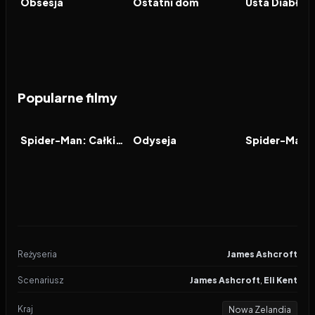
Obsesja
Ostatni dom
Usta Diabła
Popularne filmy
2026
7.9
2026
8.0
2021
FILM
FILM
FILM
Spider-Man: Całkiem nowy dzień
Odyseja
Reżyseria
James Ashcroft
Scenariusz
James Ashcroft
,
Eli Kent
Kraj
Nowa Zelandia