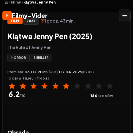
Filmy
Klątwa Jenny Pen
Filmy-Vider
1 godz. 43 min.
FILM
2025
Klątwa Jenny Pen (2025)
The Rule of Jenny Pen
HORROR
THRILLER
Premiera:
06.03.2025
03.04.2025
(Świat)
(Polska)
OCENA
FILMU
(TMDB)
6.2
/ 10
166
GŁOSÓW
Odtwarzacz wideo:
Klątwa Jenny Pen
Obsada