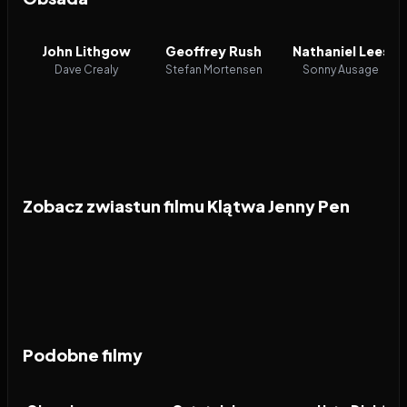
John Lithgow
Geoffrey Rush
Nathaniel Lees
Dave Crealy
Stefan Mortensen
Sonny Ausage
Zobacz zwiastun filmu Klątwa Jenny Pen
Podobne filmy
2026
8.2
2026
6.6
2026
FILM
FILM
FILM