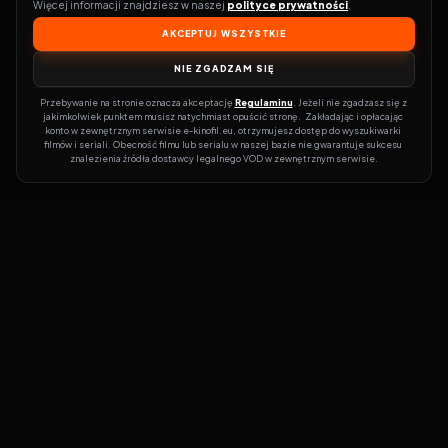
Więcej informacji znajdziesz w naszej 
polityce prywatności
.
AKCEPTUJ WSZYSTKIE
NIE ZGADZAM SIĘ
Przebywanie na stronie oznacza akceptację 
Regulaminu
. Jeżeli nie zgadzasz się z 
jakimkolwiek punktem musisz natychmiast opuścić stronę.  Zakładając i opłacając 
konto w zewnętrznym serwisie e-kinofil.eu, otrzymujesz dostęp do wyszukiwarki 
filmów i seriali. Obecność filmu lub serialu w naszej bazie nie gwarantuje sukcesu 
znalezienia źródła dostawcy legalnego VOD w zewnętrznym serwisie.
Filmy-Vider
Czy marzysz, by dołączyć do entuzjastów, dla których kino to
więcej niż rozrywka?
Filmy-Vider.pl
to klucz do uniwersum filmów i
seriali w jednym miejscu! Dzięki intuicyjnej wyszukiwarce, do której
dostęp uzyskasz poprzez rejestrację, w mgnieniu oka sprawdzisz,
na której stronie obejrzeć najświeższe hity – bez zbędnego
przeszukiwania dziesiątek witryn. Zapomnij o przestarzałych