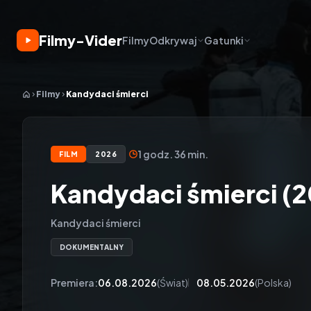
Filmy-Vider
Filmy
Odkrywaj
Gatunki
Filmy
Kandydaci śmierci
1 godz. 36 min.
FILM
2026
Kandydaci śmierci (
Kandydaci śmierci
DOKUMENTALNY
Premiera:
06.08.2026
(Świat)
08.05.2026
(Polska)