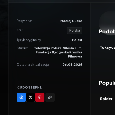
Odtwar
Reżyseria:
Maciej Cuske
Podob
Kraj:
Polska
2026
Język oryginalny:
Polski
FILM
Studio:
Telewizja Polska
,
Silesia Film
,
Fundacja Bydgoska Kronika
Filmowa
Ostatnia aktualizacja:
06.08.2026
Popula
UDOSTĘPNIJ
2026
FILM