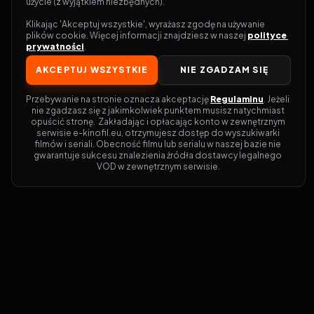
użycie (z wyjątkiem niezbędnych).
Klikając 'Akceptuj wszystkie', wyrażasz zgodę na używanie 
plików cookie. Więcej informacji znajdziesz w naszej 
polityce 
prywatności
.
AKCEPTUJ WSZYSTKIE
NIE ZGADZAM SIĘ
Przebywanie na stronie oznacza akceptację 
Regulaminu
. Jeżeli 
nie zgadzasz się z jakimkolwiek punktem musisz natychmiast 
opuścić stronę.  Zakładając i opłacając konto w zewnętrznym 
serwisie e-kinofil.eu, otrzymujesz dostęp do wyszukiwarki 
filmów i seriali. Obecność filmu lub serialu w naszej bazie nie 
gwarantuje sukcesu znalezienia źródła dostawcy legalnego 
VOD w zewnętrznym serwisie.
Filmy-Vider
Czy marzysz, by dołączyć do entuzjastów,
dla których kino to więcej niż rozrywka?