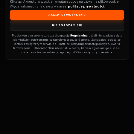
Klikając 'Akceptuj wszystkie', wyrażasz zgodę na używanie plików cookie. 
Więcej informacji znajdziesz w naszej 
polityce prywatności
.
AKCEPTUJ WSZYSTKIE
NIE ZGADZAM SIĘ
Przebywanie na stronie oznacza akceptację 
Regulaminu
. Jeżeli nie zgadzasz się z 
jakimkolwiek punktem musisz natychmiast opuścić stronę.  Zakładając i opłacając 
konto w zewnętrznym serwisie e-kinofil.eu, otrzymujesz dostęp do wyszukiwarki 
filmów i seriali. Obecność filmu lub serialu w naszej bazie nie gwarantuje sukcesu 
znalezienia źródła dostawcy legalnego VOD w zewnętrznym serwisie.
Filmy-Vider
Czy marzysz, by dołączyć do entuzjastów, dla których kino to
więcej niż rozrywka?
Filmy-Vider.pl
to klucz do uniwersum filmów i
seriali w jednym miejscu! Dzięki intuicyjnej wyszukiwarce, do której
dostęp uzyskasz poprzez rejestrację, w mgnieniu oka sprawdzisz,
na której stronie obejrzeć najświeższe hity – bez zbędnego