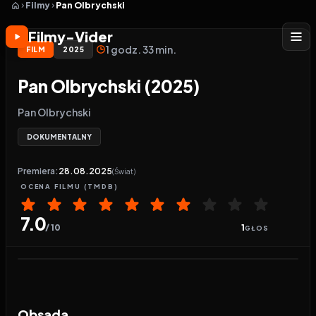
Filmy
Pan Olbrychski
Filmy-Vider
1 godz. 33 min.
FILM
2025
Pan Olbrychski (2025)
Pan Olbrychski
DOKUMENTALNY
Premiera:
28.08.2025
(Świat)
OCENA
FILMU
(TMDB)
7.0
/ 10
1
GŁOS
Odtwarzacz wideo:
Pan Olbrychski
Obsada