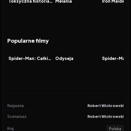
Toksyczna historia miłosna
Melania
Popularne filmy
2026
7.9
2026
8.0
2021
FILM
FILM
FILM
Spider-Man: Całkiem nowy dzień
Odyseja
Reżyseria
Robert Wichrowski
Scenariusz
Robert Wichrowski
Kraj
Polska