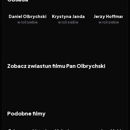
Daniel Olbrychski
Krystyna Janda
Jerzy Hoffman
w roli siebie
w roli siebie
w roli siebie
Zobacz zwiastun filmu Pan Olbrychski
Podobne filmy
2026
6.5
2026
3.6
2026
FILM
FILM
FILM