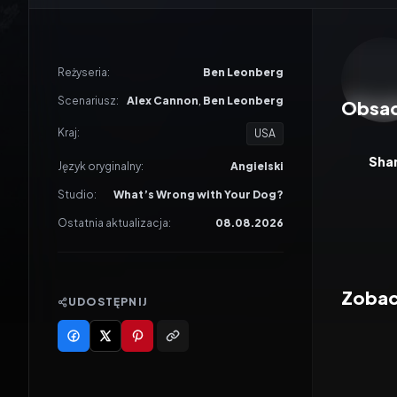
Odtwar
Reżyseria:
Ben Leonberg
Scenariusz:
Alex Cannon
,
Ben Leonberg
Obsa
Kraj:
USA
Sha
Język oryginalny:
Angielski
Studio:
What’s Wrong with Your Dog?
Ostatnia aktualizacja:
08.08.2026
Zobac
UDOSTĘPNIJ