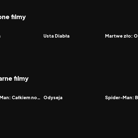
ne filmy
8.2
2026
6.5
2026
FILM
FILM
a
Usta Diabła
Martwe zło: O
rne filmy
7.9
2026
8.0
2021
FILM
FILM
Spider-Man: Całkiem nowy dzień
Odyseja