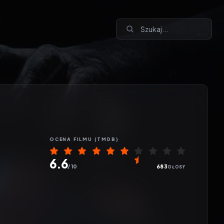
OCENA
FILMU
(TMDB)
6.6
/ 10
683
GŁOSY