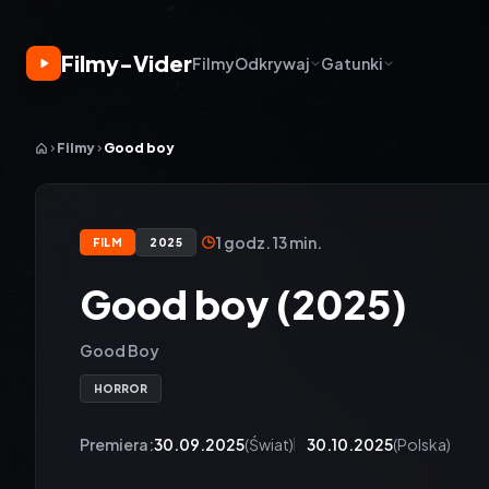
Filmy-Vider
Filmy
Odkrywaj
Gatunki
Filmy
Good boy
1 godz. 13 min.
FILM
2025
Good boy (2025)
Good Boy
HORROR
Premiera:
30.09.2025
(Świat)
30.10.2025
(Polska)