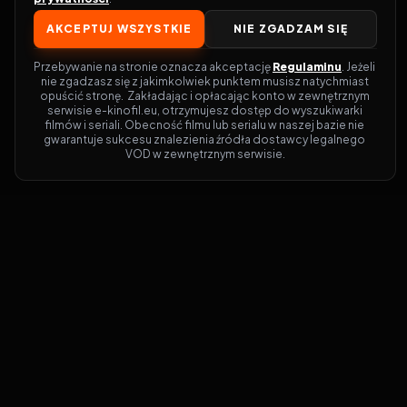
AKCEPTUJ WSZYSTKIE
NIE ZGADZAM SIĘ
Przebywanie na stronie oznacza akceptację 
Regulaminu
. Jeżeli 
nie zgadzasz się z jakimkolwiek punktem musisz natychmiast 
opuścić stronę.  Zakładając i opłacając konto w zewnętrznym 
serwisie e-kinofil.eu, otrzymujesz dostęp do wyszukiwarki 
filmów i seriali. Obecność filmu lub serialu w naszej bazie nie 
gwarantuje sukcesu znalezienia źródła dostawcy legalnego 
VOD w zewnętrznym serwisie.
Filmy-Vider
Czy marzysz, by dołączyć do entuzjastów,
dla których kino to więcej niż rozrywka?
Filmy-Vider.pl
to klucz do uniwersum
filmów i seriali w jednym miejscu! Dzięki
intuicyjnej wyszukiwarce, do której dostęp