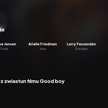
zacz wideo:
Good boy
da
ne Jensen
Arielle Friedman
Larry Fessenden
Todd
Vera
Grandpa
z zwiastun filmu Good boy