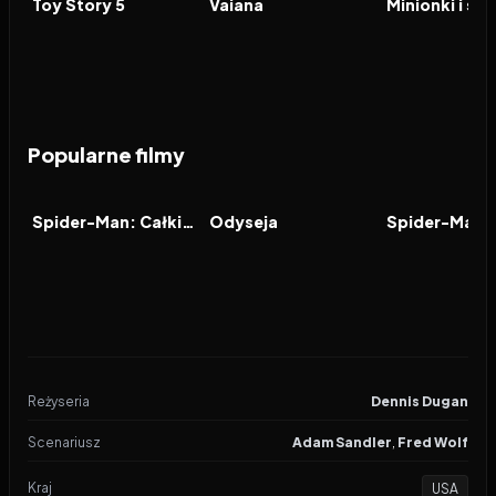
FILM
FILM
FILM
Toy Story 5
Vaiana
Minionki i st
Popularne filmy
2026
7.9
2026
8.0
2021
FILM
FILM
FILM
Spider-Man: Całkiem nowy dzień
Odyseja
Reżyseria
Dennis Dugan
Scenariusz
Adam Sandler
,
Fred Wolf
Kraj
USA