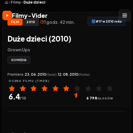
Filmy
Duże dzieci
Filmy-Vider
1 godz. 42 min.
#17 w 2010 roku
FILM
2010
Duże dzieci (2010)
Grown Ups
KOMEDIA
Premiera:
23.06.2010
12.08.2010
(Świat)
(Polska)
OCENA
FILMU
(TMDB)
6.4
/ 10
6 798
GŁOSÓW
Odtwarzacz wideo:
Duże dzieci