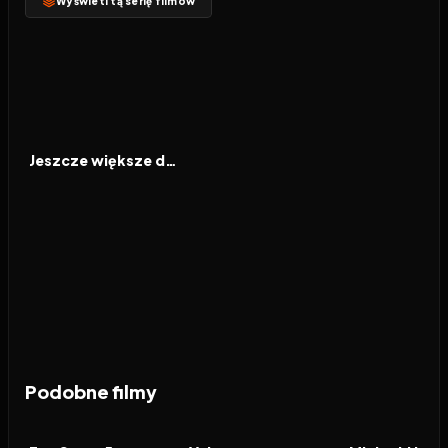
Wyświetl tą serię filmów
2013
6.2
FILM
Jeszcze większe dzieci
Podobne filmy
2026
7.4
2026
5.9
2026