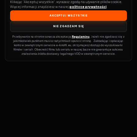
Klikając 'Akceptuj wszystkie', wyrażasz zgodę na używanie plików cookie. 
Więcej informacji znajdziesz w naszej 
polityce prywatności
.
AKCEPTUJ WSZYSTKIE
NIE ZGADZAM SIĘ
Przebywanie na stronie oznacza akceptację 
Regulaminu
. Jeżeli nie zgadzasz się z 
jakimkolwiek punktem musisz natychmiast opuścić stronę.  Zakładając i opłacając 
konto w zewnętrznym serwisie e-kinofil.eu, otrzymujesz dostęp do wyszukiwarki 
filmów i seriali. Obecność filmu lub serialu w naszej bazie nie gwarantuje sukcesu 
znalezienia źródła dostawcy legalnego VOD w zewnętrznym serwisie.
Filmy-Vider
Czy marzysz, by dołączyć do entuzjastów, dla których kino to
więcej niż rozrywka?
Filmy-Vider.pl
to klucz do uniwersum filmów i
seriali w jednym miejscu! Dzięki intuicyjnej wyszukiwarce, do której
dostęp uzyskasz poprzez rejestrację, w mgnieniu oka sprawdzisz,
na której stronie obejrzeć najświeższe hity – bez zbędnego