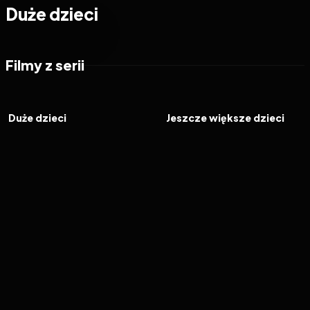
Duże dzieci
Filmy z serii
2010
6.4
2013
6.2
FILM
FILM
Duże dzieci
Jeszcze większe dzieci