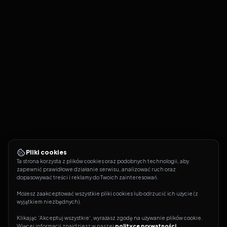
Pliki cookies
Ta strona korzysta z plików cookies oraz podobnych technologii, aby 
zapewnić prawidłowe działanie serwisu, analizować ruch oraz 
dopasowywać treści i reklamy do Twoich zainteresowań.
Możesz zaakceptować wszystkie pliki cookies lub odrzucić ich użycie (z 
wyjątkiem niezbędnych).
Klikając 'Akceptuj wszystkie', wyrażasz zgodę na używanie plików cookie. 
Więcej informacji znajdziesz w naszej 
polityce prywatności
.