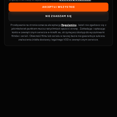
AKCEPTUJ WSZYSTKIE
NIE ZGADZAM SIĘ
Przebywanie na stronie oznacza akceptację 
Regulaminu
. Jeżeli nie zgadzasz się z 
jakimkolwiek punktem musisz natychmiast opuścić stronę.  Zakładając i opłacając 
konto w zewnętrznym serwisie e-kinofil.eu, otrzymujesz dostęp do wyszukiwarki 
filmów i seriali. Obecność filmu lub serialu w naszej bazie nie gwarantuje sukcesu 
znalezienia źródła dostawcy legalnego VOD w zewnętrznym serwisie.
Filmy-Vider
Czy marzysz, by dołączyć do entuzjastów, dla których kino to
więcej niż rozrywka?
Filmy-Vider.pl
to klucz do uniwersum filmów i
seriali w jednym miejscu! Dzięki intuicyjnej wyszukiwarce, do której
dostęp uzyskasz poprzez rejestrację, w mgnieniu oka sprawdzisz,
na której stronie obejrzeć najświeższe hity – bez zbędnego
przeszukiwania dziesiątek witryn. Zapomnij o przestarzałych