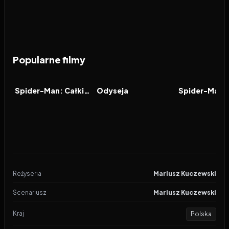
Popularne filmy
2026
7.9
2026
8.0
2021
FILM
FILM
FILM
Spider-Man: Całkiem nowy dzień
Odyseja
Reżyseria
Mariusz Kuczewski
Scenariusz
Mariusz Kuczewski
Kraj
Polska