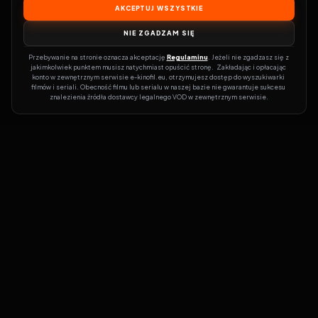
AKCEPTUJ WSZYSTKIE
NIE ZGADZAM SIĘ
Przebywanie na stronie oznacza akceptację 
Regulaminu
. Jeżeli nie zgadzasz się z 
jakimkolwiek punktem musisz natychmiast opuścić stronę.  Zakładając i opłacając 
konto w zewnętrznym serwisie e-kinofil.eu, otrzymujesz dostęp do wyszukiwarki 
filmów i seriali. Obecność filmu lub serialu w naszej bazie nie gwarantuje sukcesu 
znalezienia źródła dostawcy legalnego VOD w zewnętrznym serwisie.
Filmy-Vider
Czy marzysz, by dołączyć do entuzjastów, dla których kino to
więcej niż rozrywka?
Filmy-Vider.pl
to klucz do uniwersum filmów i
seriali w jednym miejscu! Dzięki intuicyjnej wyszukiwarce, do której
dostęp uzyskasz poprzez rejestrację, w mgnieniu oka sprawdzisz,
na której stronie obejrzeć najświeższe hity – bez zbędnego
przeszukiwania dziesiątek witryn. Zapomnij o przestarzałych
serwisach! Zamiast tracić czas na przeglądanie Zalukaj czy CDA,