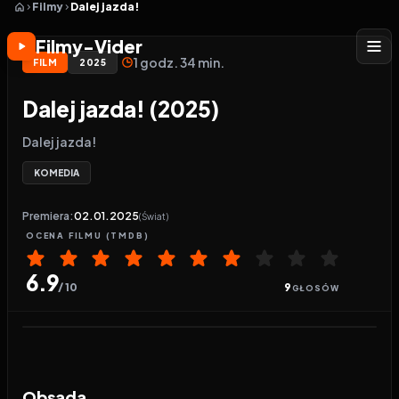
Filmy
Dalej jazda!
Filmy-Vider
1 godz. 34 min.
FILM
2025
Dalej jazda! (2025)
Dalej jazda!
KOMEDIA
Premiera:
02.01.2025
(Świat)
OCENA
FILMU
(TMDB)
6.9
/ 10
9
GŁOSÓW
Odtwarzacz wideo:
Dalej jazda!
Obsada