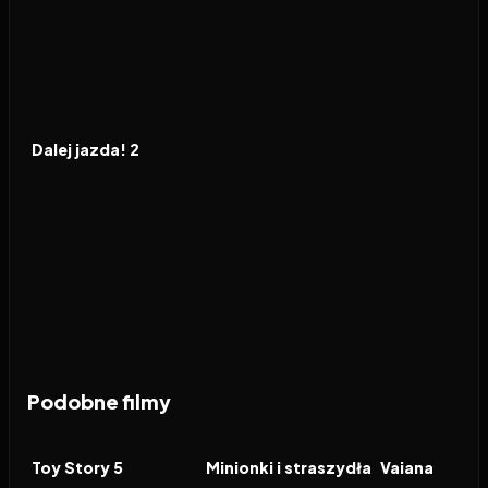
2026
5.6
FILM
Dalej jazda! 2
Podobne filmy
2026
7.4
2026
6.4
2026
FILM
FILM
FILM
Toy Story 5
Minionki i straszydła
Vaiana