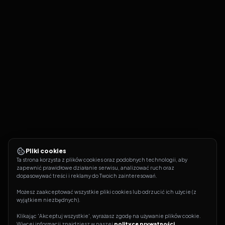
Pliki cookies
Ta strona korzysta z plików cookies oraz podobnych technologii, aby 
zapewnić prawidłowe działanie serwisu, analizować ruch oraz 
dopasowywać treści i reklamy do Twoich zainteresowań.
Możesz zaakceptować wszystkie pliki cookies lub odrzucić ich użycie (z 
wyjątkiem niezbędnych).
Klikając 'Akceptuj wszystkie', wyrażasz zgodę na używanie plików cookie. 
Więcej informacji znajdziesz w naszej 
polityce prywatności
.