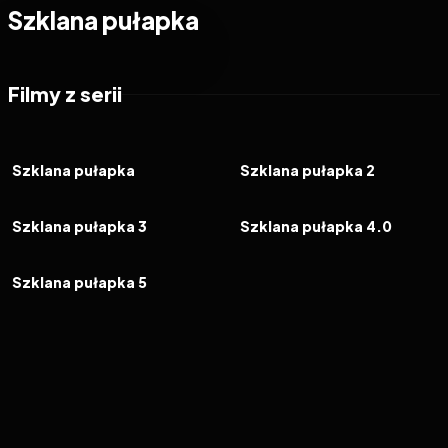
Szklana pułapka
Filmy z serii
1988
7.8
1990
7.0
FILM
FILM
Szklana pułapka
Szklana pułapka 2
1995
7.3
2007
6.6
FILM
FILM
Szklana pułapka 3
Szklana pułapka 4.0
2013
5.3
FILM
Szklana pułapka 5