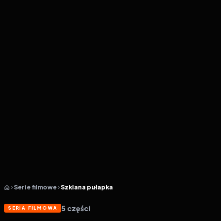
Serie filmowe
Szklana pułapka
5
części
SERIA FILMOWA