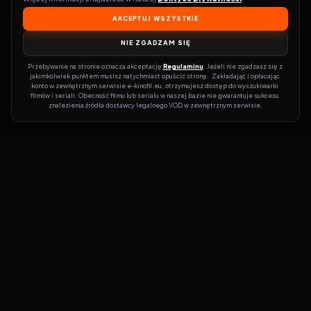
AKCEPTUJ WSZYSTKIE
NIE ZGADZAM SIĘ
Przebywanie na stronie oznacza akceptację 
Regulaminu
. Jeżeli nie zgadzasz się z 
jakimkolwiek punktem musisz natychmiast opuścić stronę.  Zakładając i opłacając 
konto w zewnętrznym serwisie e-kinofil.eu, otrzymujesz dostęp do wyszukiwarki 
filmów i seriali. Obecność filmu lub serialu w naszej bazie nie gwarantuje sukcesu 
znalezienia źródła dostawcy legalnego VOD w zewnętrznym serwisie.
Filmy-Vider
Czy marzysz, by dołączyć do entuzjastów, dla których kino to
więcej niż rozrywka?
Filmy-Vider.pl
to klucz do uniwersum filmów i
seriali w jednym miejscu! Dzięki intuicyjnej wyszukiwarce, do której
dostęp uzyskasz poprzez rejestrację, w mgnieniu oka sprawdzisz,
na której stronie obejrzeć najświeższe hity – bez zbędnego
przeszukiwania dziesiątek witryn. Zapomnij o przestarzałych