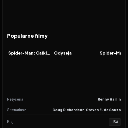
Popularne filmy
2026
7.9
2026
8.0
2021
FILM
FILM
FILM
Spider-Man: Całkiem nowy dzień
Odyseja
Reżyseria
Renny Harlin
Scenariusz
Doug Richardson
,
Steven E. de Souza
Kraj
USA