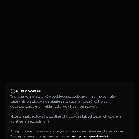
Pliki cookies
Ta strona korzysta z plików cookies oraz podobnych technologii, aby 
zapewnić prawidłowe działanie serwisu, analizować ruch oraz 
dopasowywać treści i reklamy do Twoich zainteresowań.
Możesz zaakceptować wszystkie pliki cookies lub odrzucić ich użycie (z 
wyjątkiem niezbędnych).
Klikając 'Akceptuj wszystkie', wyrażasz zgodę na używanie plików cookie. 
Więcej informacji znajdziesz w naszej 
polityce prywatności
.