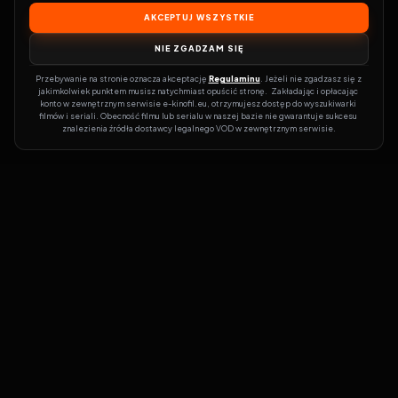
AKCEPTUJ WSZYSTKIE
NIE ZGADZAM SIĘ
Przebywanie na stronie oznacza akceptację 
Regulaminu
. Jeżeli nie zgadzasz się z 
jakimkolwiek punktem musisz natychmiast opuścić stronę.  Zakładając i opłacając 
konto w zewnętrznym serwisie e-kinofil.eu, otrzymujesz dostęp do wyszukiwarki 
filmów i seriali. Obecność filmu lub serialu w naszej bazie nie gwarantuje sukcesu 
znalezienia źródła dostawcy legalnego VOD w zewnętrznym serwisie.
Filmy-Vider
Czy marzysz, by dołączyć do entuzjastów, dla których kino to
więcej niż rozrywka?
Filmy-Vider.pl
to klucz do uniwersum filmów i
seriali w jednym miejscu! Dzięki intuicyjnej wyszukiwarce, do której
dostęp uzyskasz poprzez rejestrację, w mgnieniu oka sprawdzisz,
na której stronie obejrzeć najświeższe hity – bez zbędnego
przeszukiwania dziesiątek witryn. Zapomnij o przestarzałych