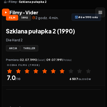
Filmy
Szklana pułapka 2
Filmy-Vider
2 godz. 4 min.
#6 w 1990 roku
FILM
1990
Szklana pułapka 2 (1990)
Die Hard 2
AKCJA
THRILLER
Premiera:
02.07.1990
09.07.1991
(Świat)
(Polska)
OCENA
FILMU
(TMDB)
7.0
/ 10
6 507
GŁOSÓW
Odtwarzacz wideo:
Szklana pułapka 2