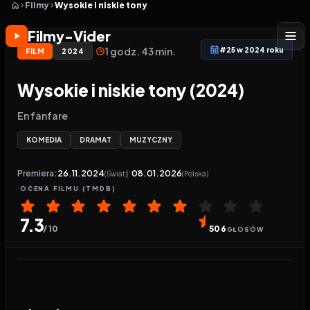
Filmy
Wysokie i niskie tony
Filmy-Vider
1 godz. 43 min.
#25 w 2024 roku
FILM
2024
Wysokie i niskie tony (2024)
En fanfare
KOMEDIA
DRAMAT
MUZYCZNY
Premiera:
26.11.2024
08.01.2026
(Świat)
(Polska)
OCENA
FILMU
(TMDB)
7.3
/ 10
506
GŁOSÓW
Odtwarzacz wideo:
Wysokie i niskie tony