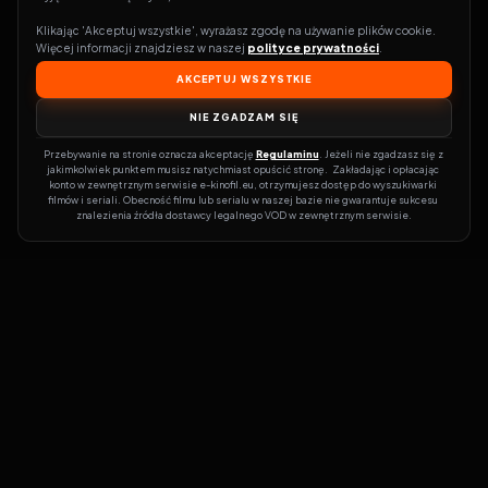
Klikając 'Akceptuj wszystkie', wyrażasz zgodę na używanie plików cookie. 
Więcej informacji znajdziesz w naszej 
polityce prywatności
.
AKCEPTUJ WSZYSTKIE
NIE ZGADZAM SIĘ
Przebywanie na stronie oznacza akceptację 
Regulaminu
. Jeżeli nie zgadzasz się z 
jakimkolwiek punktem musisz natychmiast opuścić stronę.  Zakładając i opłacając 
konto w zewnętrznym serwisie e-kinofil.eu, otrzymujesz dostęp do wyszukiwarki 
filmów i seriali. Obecność filmu lub serialu w naszej bazie nie gwarantuje sukcesu 
znalezienia źródła dostawcy legalnego VOD w zewnętrznym serwisie.
Filmy-Vider
Czy marzysz, by dołączyć do entuzjastów, dla których kino to
więcej niż rozrywka?
Filmy-Vider.pl
to klucz do uniwersum filmów i
seriali w jednym miejscu! Dzięki intuicyjnej wyszukiwarce, do której
dostęp uzyskasz poprzez rejestrację, w mgnieniu oka sprawdzisz,