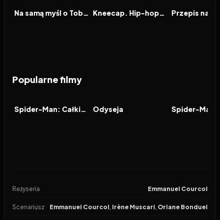
FILM
FILM
FILM
Na samą myśl o Tobie
Kneecap. Hip-hopowa rewolucja
Popularne filmy
2026
7.9
2026
8.0
2021
FILM
FILM
FILM
Spider-Man: Całkiem nowy dzień
Odyseja
Reżyseria
Emmanuel Courcol
Scenariusz
Emmanuel Courcol
,
Irène Muscari
,
Oriane Bonduel