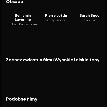
Obsada
Benjamin
Pierre Lottin
Sarah Suco
Lavernhe
Jimmy Lecocq
Sabrina
Thibaut Desormeaux
Zobacz zwiastun filmu Wysokie i niskie tony
Podobne filmy
2024
7.3
2024
7.3
2025