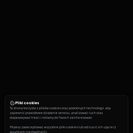
Pliki cookies
Ta strona korzysta z plików cookies oraz podobnych technologii, aby 
zapewnić prawidłowe działanie serwisu, analizować ruch oraz 
dopasowywać treści i reklamy do Twoich zainteresowań.
Możesz zaakceptować wszystkie pliki cookies lub odrzucić ich użycie (z 
wyjątkiem niezbędnych).