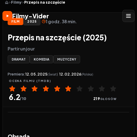
Filmy
Przepis na szczęście
Filmy-Vider
1 godz. 38 min.
FILM
2025
Przepis na szczęście (2025)
Partir un jour
DRAMAT
KOMEDIA
MUZYCZNY
Premiera:
12.05.2025
12.02.2026
(Świat)
(Polska)
OCENA
FILMU
(TMDB)
6.2
/ 10
219
GŁOSÓW
Odtwarzacz wideo:
Przepis na szczęście
Obsada