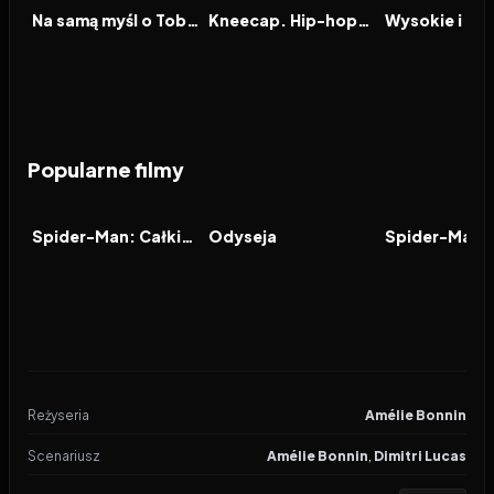
FILM
FILM
FILM
Na samą myśl o Tobie
Kneecap. Hip-hopowa rewolucja
Popularne filmy
2026
7.9
2026
8.0
2021
FILM
FILM
FILM
Spider-Man: Całkiem nowy dzień
Odyseja
Reżyseria
Amélie Bonnin
Scenariusz
Amélie Bonnin
,
Dimitri Lucas