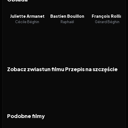
Juliette Armanet
Bastien Bouillon
François Rollin
Cécile Béghin
Raphaël
Gérard Béghin
Zobacz zwiastun filmu Przepis na szczęście
Podobne filmy
2024
7.3
2024
7.3
2024