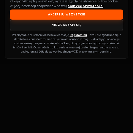
Klikając 'Akceptuj wszystkie', wyrażasz zgodę na używanie plików cookie. 
Więcej informacji znajdziesz w naszej 
polityce prywatności
.
AKCEPTUJ WSZYSTKIE
NIE ZGADZAM SIĘ
Przebywanie na stronie oznacza akceptację 
Regulaminu
. Jeżeli nie zgadzasz się z 
jakimkolwiek punktem musisz natychmiast opuścić stronę.  Zakładając i opłacając 
konto w zewnętrznym serwisie e-kinofil.eu, otrzymujesz dostęp do wyszukiwarki 
filmów i seriali. Obecność filmu lub serialu w naszej bazie nie gwarantuje sukcesu 
znalezienia źródła dostawcy legalnego VOD w zewnętrznym serwisie.
Filmy-Vider
Czy marzysz, by dołączyć do entuzjastów, dla których kino to
więcej niż rozrywka?
Filmy-Vider.pl
to klucz do uniwersum filmów i
seriali w jednym miejscu! Dzięki intuicyjnej wyszukiwarce, do której
dostęp uzyskasz poprzez rejestrację, w mgnieniu oka sprawdzisz,
na której stronie obejrzeć najświeższe hity – bez zbędnego