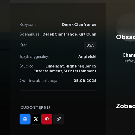
Odtwar
Reżyseria:
Derek Cianfrance
Scenariusz:
Derek Cianfrance
,
Kirt Gunn
Obsa
Kraj:
USA
Chann
Język oryginalny:
Angielski
Jeffre
Studio:
Limelight
,
High Frequency
Entertainment
,
51 Entertainment
Ostatnia aktualizacja:
05.08.2026
Zobac
UDOSTĘPNIJ