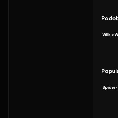
Podob
2013
FILM
Wilk z W
Popula
2026
FILM