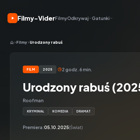
Filmy-Vider
Filmy
Odkrywaj
Gatunki
Filmy
Urodzony rabuś
2 godz. 6 min.
FILM
2025
Urodzony rabuś (202
Roofman
KRYMINAŁ
KOMEDIA
DRAMAT
Premiera:
05.10.2025
(Świat)