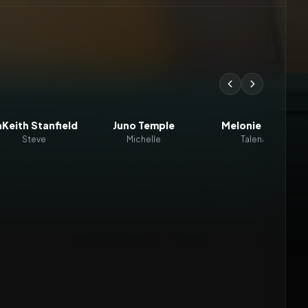
aKeith Stanfield
Juno Temple
Melonie Díaz
Steve
Michelle
Talena