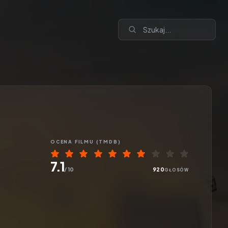
OCENA
FILMU
(TMDB)
7.1
/ 10
920
GŁOSÓW