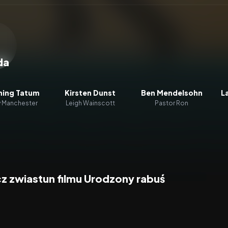
zacz wideo:
Urodzony rabuś
da
ing Tatum
Kirsten Dunst
Ben Mendelsohn
L
y Manchester
Leigh Wainscott
Pastor Ron
z zwiastun filmu Urodzony rabuś