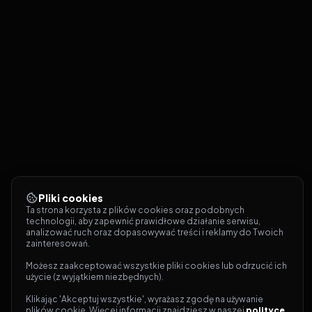
Pliki cookies
Ta strona korzysta z plików cookies oraz podobnych 
technologii, aby zapewnić prawidłowe działanie serwisu, 
analizować ruch oraz dopasowywać treści i reklamy do Twoich 
zainteresowań.
Możesz zaakceptować wszystkie pliki cookies lub odrzucić ich 
użycie (z wyjątkiem niezbędnych).
Klikając 'Akceptuj wszystkie', wyrażasz zgodę na używanie 
plików cookie. Więcej informacji znajdziesz w naszej 
polityce 