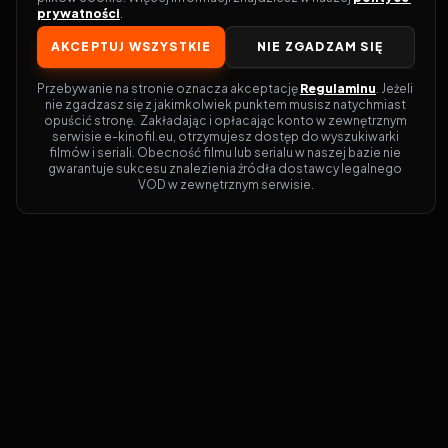
prywatności
.
AKCEPTUJ WSZYSTKIE
NIE ZGADZAM SIĘ
Przebywanie na stronie oznacza akceptację 
Regulaminu
. Jeżeli 
nie zgadzasz się z jakimkolwiek punktem musisz natychmiast 
opuścić stronę.  Zakładając i opłacając konto w zewnętrznym 
serwisie e-kinofil.eu, otrzymujesz dostęp do wyszukiwarki 
filmów i seriali. Obecność filmu lub serialu w naszej bazie nie 
gwarantuje sukcesu znalezienia źródła dostawcy legalnego 
VOD w zewnętrznym serwisie.
Filmy-Vider
Czy marzysz, by dołączyć do entuzjastów,
dla których kino to więcej niż rozrywka?
Filmy-Vider.pl
to klucz do uniwersum
filmów i seriali w jednym miejscu! Dzięki