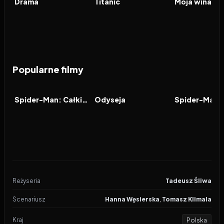
Drama
Titanic
Moja wina
Popularne filmy
2026
8.0
2026
8.0
2021
FILM
FILM
FILM
Spider-Man: Całkiem nowy dzień
Odyseja
Reżyseria
Tadeusz Śliwa
Scenariusz
Hanna Węsierska
,
Tomasz Klimala
Kraj
Polska