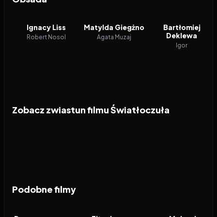
Ignacy Liss
Matylda Giegżno
Bartłomiej
Deklewa
Robert Nosol
Agata Muzaj
Igor
Zobacz zwiastun filmu Światłoczuła
Podobne filmy
2026
6.9
1997
7.9
2023
FILM
FILM
FILM