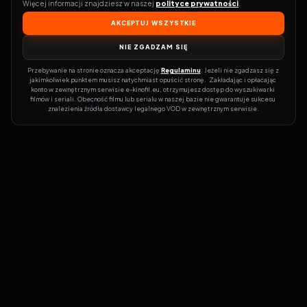
Więcej informacji znajdziesz w naszej 
polityce prywatności
.
AKCEPTUJ WSZYSTKIE
NIE ZGADZAM SIĘ
Przebywanie na stronie oznacza akceptację 
Regulaminu
. Jeżeli nie zgadzasz się z 
jakimkolwiek punktem musisz natychmiast opuścić stronę.  Zakładając i opłacając 
konto w zewnętrznym serwisie e-kinofil.eu, otrzymujesz dostęp do wyszukiwarki 
filmów i seriali. Obecność filmu lub serialu w naszej bazie nie gwarantuje sukcesu 
znalezienia źródła dostawcy legalnego VOD w zewnętrznym serwisie.
Filmy-Vider
Czy marzysz, by dołączyć do entuzjastów, dla których kino to
więcej niż rozrywka?
Filmy-Vider.pl
to klucz do uniwersum filmów i
seriali w jednym miejscu! Dzięki intuicyjnej wyszukiwarce, do której
dostęp uzyskasz poprzez rejestrację, w mgnieniu oka sprawdzisz,
na której stronie obejrzeć najświeższe hity – bez zbędnego
przeszukiwania dziesiątek witryn. Zapomnij o przestarzałych