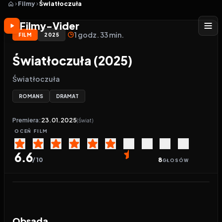
Filmy
Światłoczuła
Filmy-Vider
1 godz. 33 min.
FILM
2025
Światłoczuła (2025)
Światłoczuła
ROMANS
DRAMAT
Premiera:
23.01.2025
(Świat)
OCEŃ
FILM
6.6
/ 10
8
GŁOSÓW
Odtwarzacz wideo:
Światłoczuła
Obsada