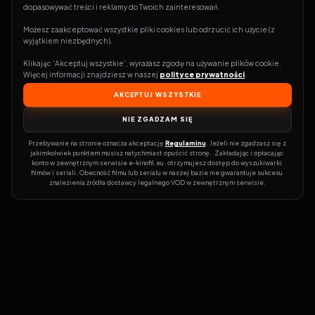
dopasowywać treści i reklamy do Twoich zainteresowań.
Możesz zaakceptować wszystkie pliki cookies lub odrzucić ich użycie (z 
wyjątkiem niezbędnych).
Klikając 'Akceptuj wszystkie', wyrażasz zgodę na używanie plików cookie. 
Więcej informacji znajdziesz w naszej 
polityce prywatności
.
AKCEPTUJ WSZYSTKIE
NIE ZGADZAM SIĘ
Przebywanie na stronie oznacza akceptację 
Regulaminu
. Jeżeli nie zgadzasz się z 
jakimkolwiek punktem musisz natychmiast opuścić stronę.  Zakładając i opłacając 
konto w zewnętrznym serwisie e-kinofil.eu, otrzymujesz dostęp do wyszukiwarki 
filmów i seriali. Obecność filmu lub serialu w naszej bazie nie gwarantuje sukcesu 
znalezienia źródła dostawcy legalnego VOD w zewnętrznym serwisie.
Filmy-Vider
Czy marzysz, by dołączyć do entuzjastów, dla których kino to