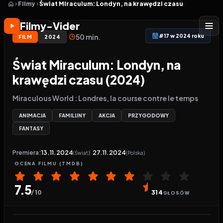
Filmy
Świat Miraculum: Londyn, na krawędzi czasu
Filmy-Vider
50 min.
#17 w 2024 roku
FILM
2024
Świat Miraculum: Londyn, na
krawędzi czasu (2024)
Miraculous World : Londres, la course contre le temps
ANIMACJA
FAMILIJNY
AKCJA
PRZYGODOWY
FANTASY
Premiera:
13.11.2024
27.11.2024
(Świat)
(Polska)
OCENA
FILMU
(TMDB)
7.5
/ 10
314
GŁOSÓW
Odtwarzacz wideo:
Świat Miraculum: Londyn, na k