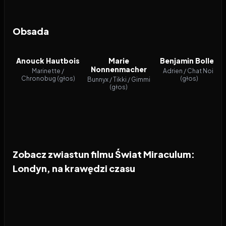
Obsada
Anouck Hautbois
Marie
Benjamin Bollen
Nonnenmacher
Marinette /
Adrien / Chat Noir
Chronobug (głos)
(głos)
Bunnyx / Tikki / Gimmi
(głos)
Zobacz zwiastun filmu Świat Miraculum:
Londyn, na krawędzi czasu