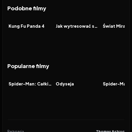
Podobne filmy
2024
7.0
2014
7.7
2024
FILM
FILM
FILM
Kung Fu Panda 4
Jak wytresować smoka 2
Popularne filmy
2026
7.9
2026
8.0
2021
FILM
FILM
FILM
Spider-Man: Całkiem nowy dzień
Odyseja
Reżyseria
Thomas Astruc