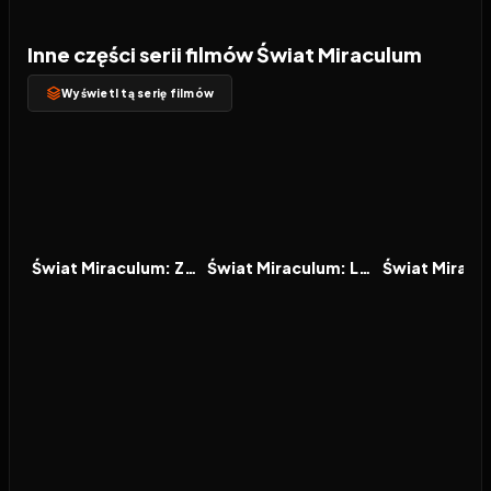
Inne części serii filmów Świat Miraculum
Wyświetl tą serię filmów
2020
8.1
2021
7.9
2024
FILM
FILM
FILM
Świat Miraculum: Zjednoczeni herosi w Nowym Jorku
Świat Miraculum: Legenda o smoczycy z Szanghaju