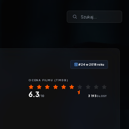
#24 w 2018 roku
OCENA
FILMU
(TMDB)
6.3
/ 10
3 193
GŁOSY