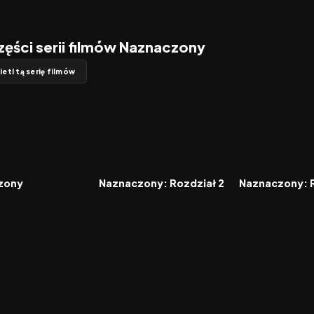
zęści serii filmów Naznaczony
etl tą serię filmów
6.9
2013
6.7
2015
FILM
FILM
zony
Naznaczony: Rozdział 2
Naznaczony: R