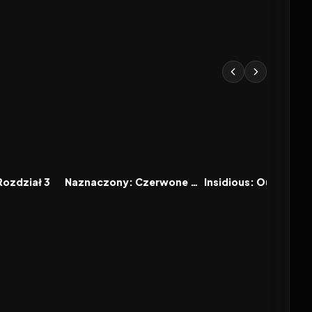
6.3
2023
6.5
2026
FILM
FILM
ozdział 3
Naznaczony: Czerwone drzwi