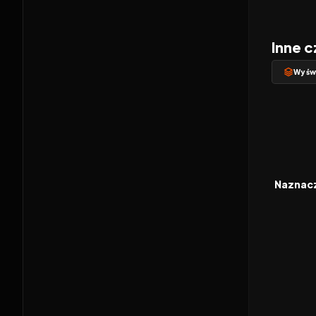
Inne c
Wyświ
2011
FILM
Naznac