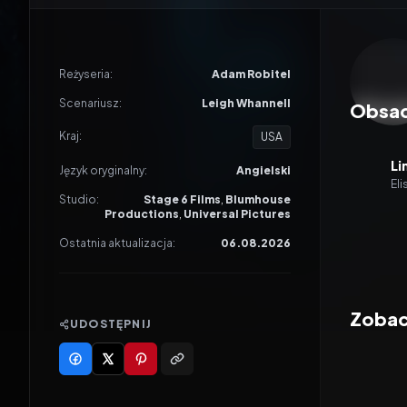
Odtwar
Reżyseria:
Adam Robitel
Scenariusz:
Leigh Whannell
Obsa
Kraj:
USA
Li
Język oryginalny:
Angielski
Eli
Studio:
Stage 6 Films
,
Blumhouse
Productions
,
Universal Pictures
Ostatnia aktualizacja:
06.08.2026
Zobac
UDOSTĘPNIJ