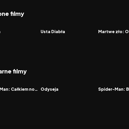
ne filmy
8.2
2026
6.5
2026
FILM
FILM
a
Usta Diabła
Martwe zło: O
rne filmy
7.9
2026
8.0
2021
FILM
FILM
Spider-Man: Całkiem nowy dzień
Odyseja