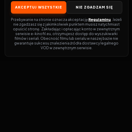
AKCEPTUJ WSZYSTKIE
NIE ZGADZAM SIĘ
Przebywanie na stronie oznacza akceptację 
Regulaminu
. Jeżeli 
nie zgadzasz się z jakimkolwiek punktem musisz natychmiast 
opuścić stronę.  Zakładając i opłacając konto w zewnętrznym 
serwisie e-kinofil.eu, otrzymujesz dostęp do wyszukiwarki 
filmów i seriali. Obecność filmu lub serialu w naszej bazie nie 
gwarantuje sukcesu znalezienia źródła dostawcy legalnego 
VOD w zewnętrznym serwisie.
Filmy-Vider
Czy marzysz, by dołączyć do entuzjastów,
dla których kino to więcej niż rozrywka?
Filmy-Vider.pl
to klucz do uniwersum
filmów i seriali w jednym miejscu! Dzięki
intuicyjnej wyszukiwarce, do której dostęp