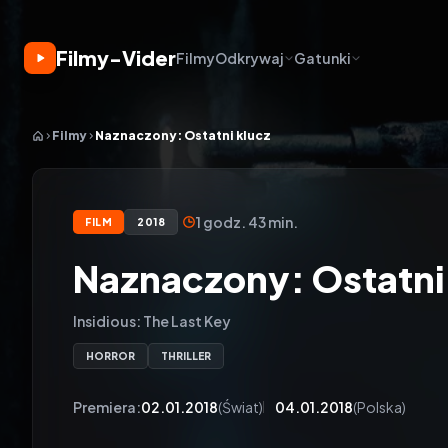
Filmy-Vider
Filmy
Odkrywaj
Gatunki
Filmy
Naznaczony: Ostatni klucz
1 godz. 43 min.
FILM
2018
Naznaczony: Ostatni 
Insidious: The Last Key
HORROR
THRILLER
Premiera:
02.01.2018
(Świat)
04.01.2018
(Polska)