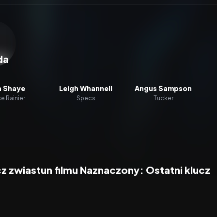
zacz wideo:
Naznaczony: Ostatni klucz
da
n Shaye
Leigh Whannell
Angus Sampson
se Rainier
Specs
Tucker
z zwiastun filmu Naznaczony: Ostatni klucz