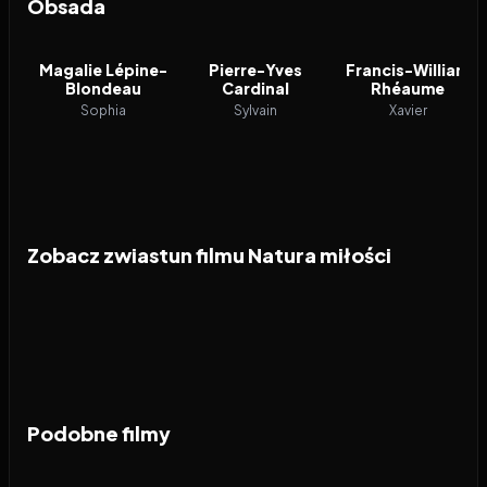
Obsada
Magalie Lépine-
Pierre-Yves
Francis-William
Blondeau
Cardinal
Rhéaume
Sophia
Sylvain
Xavier
Zobacz zwiastun filmu Natura miłości
Podobne filmy
2026
6.9
1994
8.5
2026