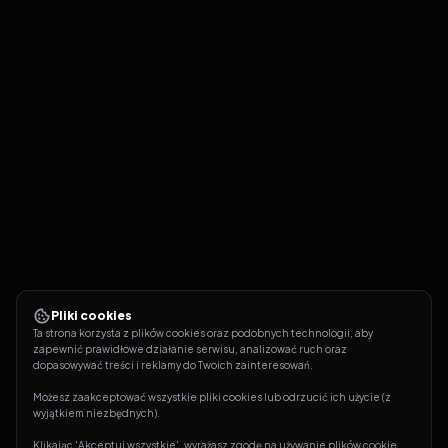
Pliki cookies
Ta strona korzysta z plików cookies oraz podobnych technologii, aby 
zapewnić prawidłowe działanie serwisu, analizować ruch oraz 
dopasowywać treści i reklamy do Twoich zainteresowań.
Możesz zaakceptować wszystkie pliki cookies lub odrzucić ich użycie (z 
wyjątkiem niezbędnych).
Klikając 'Akceptuj wszystkie', wyrażasz zgodę na używanie plików cookie. 