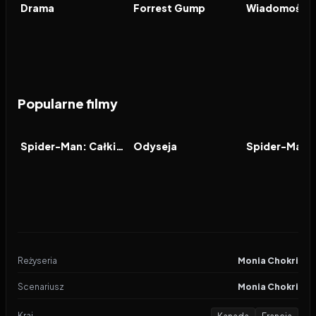
FILM
FILM
FILM
Drama
Forrest Gump
Popularne filmy
2026
8.0
2026
8.0
2021
FILM
FILM
FILM
Spider-Man: Całkiem nowy dzień
Odyseja
Reżyseria
Monia Chokri
Scenariusz
Monia Chokri
Kraj