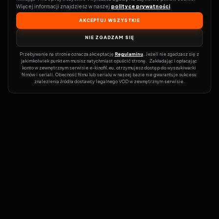
Więcej informacji znajdziesz w naszej 
polityce prywatności
.
AKCEPTUJ WSZYSTKIE
NIE ZGADZAM SIĘ
Przebywanie na stronie oznacza akceptację 
Regulaminu
. Jeżeli nie zgadzasz się z 
jakimkolwiek punktem musisz natychmiast opuścić stronę.  Zakładając i opłacając 
konto w zewnętrznym serwisie e-kinofil.eu, otrzymujesz dostęp do wyszukiwarki 
filmów i seriali. Obecność filmu lub serialu w naszej bazie nie gwarantuje sukcesu 
znalezienia źródła dostawcy legalnego VOD w zewnętrznym serwisie.
Filmy-Vider
Czy marzysz, by dołączyć do entuzjastów, dla których kino to
więcej niż rozrywka?
Filmy-Vider.pl
to klucz do uniwersum filmów i
seriali w jednym miejscu! Dzięki intuicyjnej wyszukiwarce, do której
dostęp uzyskasz poprzez rejestrację, w mgnieniu oka sprawdzisz,
na której stronie obejrzeć najświeższe hity – bez zbędnego