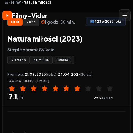
Filmy
Natura miłości
Filmy-Vider
1 godz. 50 min.
#23 w 2023 roku
FILM
2023
Natura miłości (2023)
Simple comme Sylvain
ROMANS
KOMEDIA
DRAMAT
Premiera:
21.09.2023
24.04.2024
(Świat)
(Polska)
OCENA
FILMU
(TMDB)
7.1
/ 10
223
GŁOSY
Odtwarzacz wideo:
Natura miłości