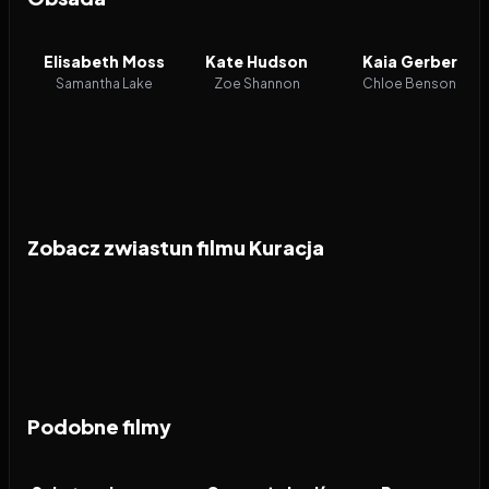
Elisabeth Moss
Kate Hudson
Kaia Gerber
Samantha Lake
Zoe Shannon
Chloe Benson
Zobacz zwiastun filmu Kuracja
Podobne filmy
2024
7.1
2010
7.7
2025
FILM
FILM
FILM