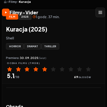
Filmy
Kuracja
Filmy-Vider
1 godz. 37 min.
FILM
2025
Kuracja (2025)
Shell
HORROR
DRAMAT
THRILLER
Premiera:
30.09.2025
(Świat)
OCENA
FILMU
(TMDB)
5.1
/ 10
69
GŁOSÓW
Odtwarzacz wideo:
Kuracja
Obsada