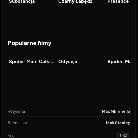
Substancja
Czarny Łabędź
Presence
Popularne filmy
2026
8.0
2026
8.0
2021
FILM
FILM
FILM
Spider-Man: Całkiem nowy dzień
Odyseja
Reżyseria
Max Minghella
Scenariusz
Jack Stanley
Kraj
USA