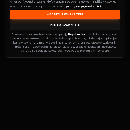
Klikając 'Akceptuj wszystkie', wyrażasz zgodę na używanie plików cookie. 
Więcej informacji znajdziesz w naszej 
polityce prywatności
.
AKCEPTUJ WSZYSTKIE
NIE ZGADZAM SIĘ
Przebywanie na stronie oznacza akceptację 
Regulaminu
. Jeżeli nie zgadzasz się z 
jakimkolwiek punktem musisz natychmiast opuścić stronę.  Zakładając i opłacając 
konto w zewnętrznym serwisie e-kinofil.eu, otrzymujesz dostęp do wyszukiwarki 
filmów i seriali. Obecność filmu lub serialu w naszej bazie nie gwarantuje sukcesu 
znalezienia źródła dostawcy legalnego VOD w zewnętrznym serwisie.
Filmy-Vider
Czy marzysz, by dołączyć do entuzjastów, dla których kino to
więcej niż rozrywka?
Filmy-Vider.pl
to klucz do uniwersum filmów i
seriali w jednym miejscu! Dzięki intuicyjnej wyszukiwarce, do której
dostęp uzyskasz poprzez rejestrację, w mgnieniu oka sprawdzisz,
na której stronie obejrzeć najświeższe hity – bez zbędnego