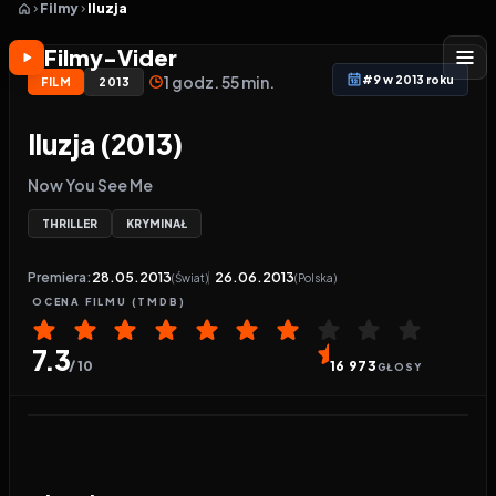
Filmy
Iluzja
Filmy-Vider
1 godz. 55 min.
#9 w 2013 roku
FILM
2013
Iluzja (2013)
Now You See Me
THRILLER
KRYMINAŁ
Premiera:
28.05.2013
26.06.2013
(Świat)
(Polska)
OCENA
FILMU
(TMDB)
7.3
/ 10
16 973
GŁOSY
Odtwarzacz wideo:
Iluzja