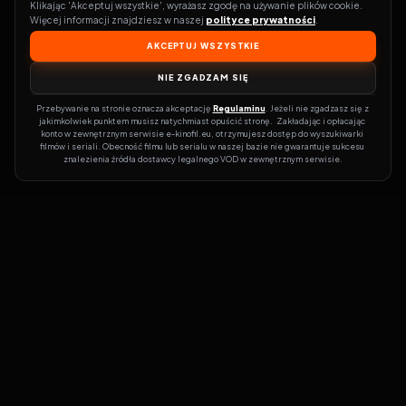
Klikając 'Akceptuj wszystkie', wyrażasz zgodę na używanie plików cookie. 
Więcej informacji znajdziesz w naszej 
polityce prywatności
.
AKCEPTUJ WSZYSTKIE
NIE ZGADZAM SIĘ
Przebywanie na stronie oznacza akceptację 
Regulaminu
. Jeżeli nie zgadzasz się z 
jakimkolwiek punktem musisz natychmiast opuścić stronę.  Zakładając i opłacając 
konto w zewnętrznym serwisie e-kinofil.eu, otrzymujesz dostęp do wyszukiwarki 
filmów i seriali. Obecność filmu lub serialu w naszej bazie nie gwarantuje sukcesu 
znalezienia źródła dostawcy legalnego VOD w zewnętrznym serwisie.
Filmy-Vider
Czy marzysz, by dołączyć do entuzjastów, dla których kino to
więcej niż rozrywka?
Filmy-Vider.pl
to klucz do uniwersum filmów i
seriali w jednym miejscu! Dzięki intuicyjnej wyszukiwarce, do której
dostęp uzyskasz poprzez rejestrację, w mgnieniu oka sprawdzisz,
na której stronie obejrzeć najświeższe hity – bez zbędnego