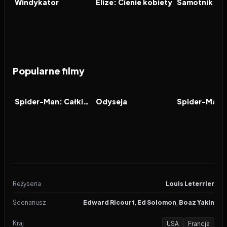
FILM
FILM
FILM
Windykator
Elize: Cienie kobiety
Samotnik
Popularne filmy
2026
7.9
2026
8.0
2021
FILM
FILM
FILM
Spider-Man: Całkiem nowy dzień
Odyseja
Reżyseria
Louis Leterrier
Scenariusz
Edward Ricourt
,
Ed Solomon
,
Boaz Yakin
Kraj
USA
Francja