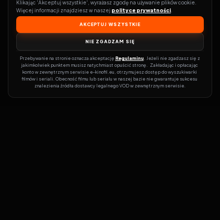
Klikając 'Akceptuj wszystkie', wyrażasz zgodę na używanie plików cookie. 
Więcej informacji znajdziesz w naszej 
polityce prywatności
.
AKCEPTUJ WSZYSTKIE
NIE ZGADZAM SIĘ
Przebywanie na stronie oznacza akceptację 
Regulaminu
. Jeżeli nie zgadzasz się z 
jakimkolwiek punktem musisz natychmiast opuścić stronę.  Zakładając i opłacając 
konto w zewnętrznym serwisie e-kinofil.eu, otrzymujesz dostęp do wyszukiwarki 
filmów i seriali. Obecność filmu lub serialu w naszej bazie nie gwarantuje sukcesu 
znalezienia źródła dostawcy legalnego VOD w zewnętrznym serwisie.
Filmy-Vider
Czy marzysz, by dołączyć do entuzjastów, dla których kino to
więcej niż rozrywka?
Filmy-Vider.pl
to klucz do uniwersum filmów i
seriali w jednym miejscu! Dzięki intuicyjnej wyszukiwarce, do której
dostęp uzyskasz poprzez rejestrację, w mgnieniu oka sprawdzisz,
na której stronie obejrzeć najświeższe hity – bez zbędnego