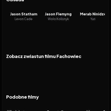
Jason Statham
Jason Flemyng
Merab Ninidze
Levon Cade
Wolo Kolisnyk
Yuri
Zobacz zwiastun filmu Fachowiec
Podobne filmy
2026
7.6
2026
7.8
2008
FILM
FILM
FILM