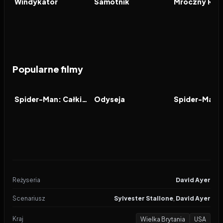
Windykator
Samotnik
Mroczny Ryc
Popularne filmy
2026
7.9
2026
8.0
2021
FILM
FILM
FILM
Spider-Man: Całkiem nowy dzień
Odyseja
Reżyseria
David Ayer
Scenariusz
Sylvester Stallone
,
David Ayer
Kraj
Wielka Brytania
USA