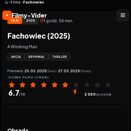
Filmy
Fachowiec
Filmy-Vider
1 godz. 56 min.
FILM
2025
Fachowiec (2025)
A Working Man
AKCJA
KRYMINAŁ
THRILLER
Premiera:
25.03.2025
27.03.2025
(Świat)
(Polska)
OCENA
FILMU
(TMDB)
6.7
/ 10
2 030
GŁOSÓW
Odtwarzacz wideo:
Fachowiec
Obsada