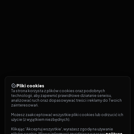
Pliki cookies
Ta strona korzysta z plików cookies oraz podobnych 
technologii, aby zapewnić prawidłowe działanie serwisu, 
analizować ruch oraz dopasowywać treści i reklamy do Twoich 
zainteresowań.
Możesz zaakceptować wszystkie pliki cookies lub odrzucić ich 
użycie (z wyjątkiem niezbędnych).
Klikając 'Akceptuj wszystkie', wyrażasz zgodę na używanie 
plików cookie. Więcej informacji znajdziesz w naszej 
polityce 