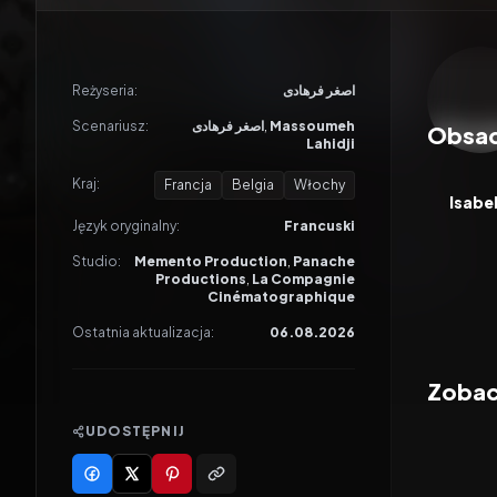
Odtwar
Reżyseria:
اصغر فرهادی
Scenariusz:
اصغر فرهادی
,
Massoumeh
Obsa
Lahidji
Kraj:
Francja
Belgia
Włochy
Isabe
Język oryginalny:
Francuski
Studio:
Memento Production
,
Panache
Productions
,
La Compagnie
Cinématographique
Ostatnia aktualizacja:
06.08.2026
Zobacz
UDOSTĘPNIJ