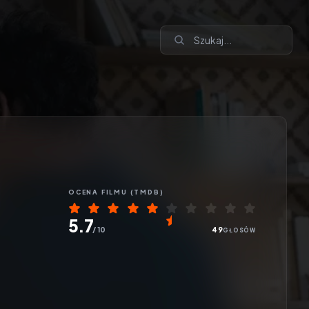
OCENA
FILMU
(TMDB)
5.7
/ 10
49
GŁOSÓW