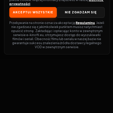
prywatności
.
AKCEPTUJ WSZYSTKIE
NIE ZGADZAM SIĘ
Przebywanie na stronie oznacza akceptację 
Regulaminu
. Jeżeli 
nie zgadzasz się z jakimkolwiek punktem musisz natychmiast 
opuścić stronę.  Zakładając i opłacając konto w zewnętrznym 
serwisie e-kinofil.eu, otrzymujesz dostęp do wyszukiwarki 
filmów i seriali. Obecność filmu lub serialu w naszej bazie nie 
gwarantuje sukcesu znalezienia źródła dostawcy legalnego 
VOD w zewnętrznym serwisie.
Filmy-Vider
Czy marzysz, by dołączyć do entuzjastów,
dla których kino to więcej niż rozrywka?
Filmy-Vider.pl
to klucz do uniwersum
filmów i seriali w jednym miejscu! Dzięki