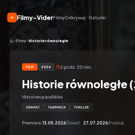
Filmy-Vider
Filmy
Odkrywaj
Gatunki
Filmy
Historie równoległe
2 godz. 20 min.
FILM
2026
Historie równoległe 
Histoires parallèles
DRAMAT
TAJEMNICA
THRILLER
Premiera:
13.05.2026
(Świat)
27.07.2026
(Polska)