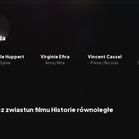
zacz wideo:
Historie równoległe
da
lle Huppert
Virginie Efira
Vincent Cassel
Sylvie
Anna / Nita
Pierre / Nicolas
 zwiastun filmu Historie równoległe