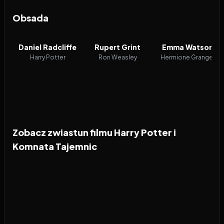
Obsada
Daniel Radcliffe
Rupert Grint
Emma Watson
Harry Potter
Ron Weasley
Hermione Granger
Zobacz zwiastun filmu Harry Potter i
Komnata Tajemnic