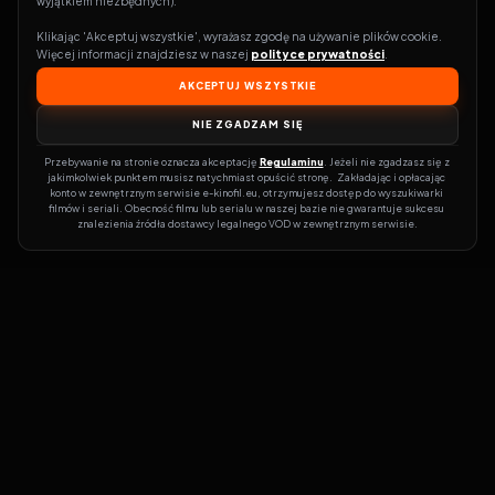
wyjątkiem niezbędnych).
Klikając 'Akceptuj wszystkie', wyrażasz zgodę na używanie plików cookie. 
Więcej informacji znajdziesz w naszej 
polityce prywatności
.
AKCEPTUJ WSZYSTKIE
NIE ZGADZAM SIĘ
Przebywanie na stronie oznacza akceptację 
Regulaminu
. Jeżeli nie zgadzasz się z 
jakimkolwiek punktem musisz natychmiast opuścić stronę.  Zakładając i opłacając 
konto w zewnętrznym serwisie e-kinofil.eu, otrzymujesz dostęp do wyszukiwarki 
filmów i seriali. Obecność filmu lub serialu w naszej bazie nie gwarantuje sukcesu 
znalezienia źródła dostawcy legalnego VOD w zewnętrznym serwisie.
Filmy-Vider
Czy marzysz, by dołączyć do entuzjastów, dla których kino to
więcej niż rozrywka?
Filmy-Vider.pl
to klucz do uniwersum filmów i
seriali w jednym miejscu! Dzięki intuicyjnej wyszukiwarce, do której
dostęp uzyskasz poprzez rejestrację, w mgnieniu oka sprawdzisz,