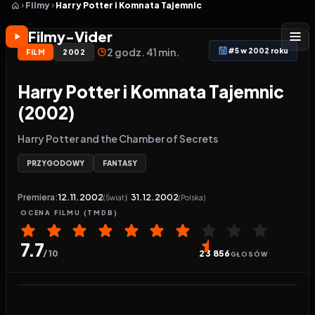
Filmy
Harry Potter i Komnata Tajemnic
Filmy-Vider
2 godz. 41 min.
#5 w 2002 roku
FILM
2002
Harry Potter i Komnata Tajemnic
(2002)
Harry Potter and the Chamber of Secrets
PRZYGODOWY
FANTASY
Premiera:
12.11.2002
31.12.2002
(Świat)
(Polska)
OCENA
FILMU
(TMDB)
7.7
/ 10
23 856
GŁOSÓW
Odtwarzacz wideo:
Harry Potter i Komnata Tajemn