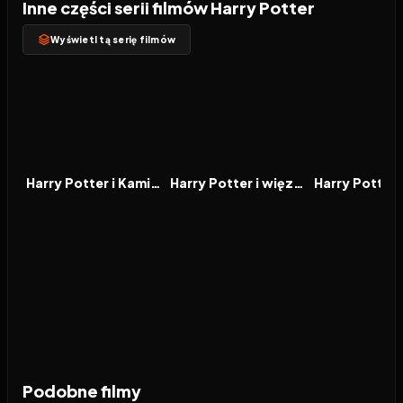
Inne części serii filmów Harry Potter
Wyświetl tą serię filmów
2001
7.9
2004
8.0
2005
FILM
FILM
FILM
Harry Potter i Kamień Filozoficzny
Harry Potter i więzień Azkabanu
Podobne filmy