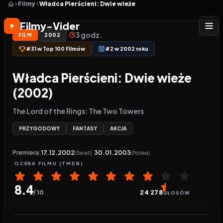
Filmy
Władca Pierścieni: Dwie wieże
Filmy-Vider
3 godz.
FILM
2002
#31 w Top 100 Filmów
#2 w 2002 roku
Władca Pierścieni: Dwie wieże
(2002)
The Lord of the Rings: The Two Towers
PRZYGODOWY
FANTASY
AKCJA
Premiera:
17.12.2002
30.01.2003
(Świat)
(Polska)
OCENA
FILMU
(TMDB)
8.4
/ 10
24 278
GŁOSÓW
Odtwarzacz wideo:
Władca Pierścieni: Dwie wieże