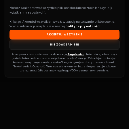
Możesz zaakceptować wszystkie pliki cookies lub odrzucić ich użycie (z 
wyjątkiem niezbędnych).
Klikając 'Akceptuj wszystkie', wyrażasz zgodę na używanie plików cookie. 
Więcej informacji znajdziesz w naszej 
polityce prywatności
.
AKCEPTUJ WSZYSTKIE
NIE ZGADZAM SIĘ
Przebywanie na stronie oznacza akceptację 
Regulaminu
. Jeżeli nie zgadzasz się z 
jakimkolwiek punktem musisz natychmiast opuścić stronę.  Zakładając i opłacając 
konto w zewnętrznym serwisie e-kinofil.eu, otrzymujesz dostęp do wyszukiwarki 
filmów i seriali. Obecność filmu lub serialu w naszej bazie nie gwarantuje sukcesu 
znalezienia źródła dostawcy legalnego VOD w zewnętrznym serwisie.
Filmy-Vider
Czy marzysz, by dołączyć do entuzjastów, dla których kino to
więcej niż rozrywka?
Filmy-Vider.pl
to klucz do uniwersum filmów i