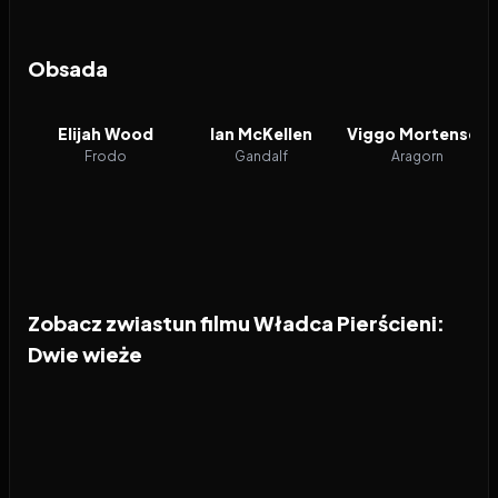
Obsada
Elijah Wood
Ian McKellen
Viggo Mortensen
Frodo
Gandalf
Aragorn
Zobacz zwiastun filmu Władca Pierścieni:
Dwie wieże