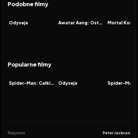
Podobne filmy
2026
8.0
2026
9.3
2026
FILM
FILM
FILM
Odyseja
Awatar Aang: Ostatni władca wiatru
Mortal Komba
Popularne filmy
2026
7.9
2026
8.0
2021
FILM
FILM
FILM
Spider-Man: Całkiem nowy dzień
Odyseja
Reżyseria
Peter Jackson