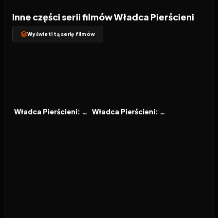
Inne części serii filmów Władca Pierścieni
Wyświetl tą serię filmów
2001
8.4
2003
8.5
FILM
FILM
Władca Pierścieni: Drużyna Pierścienia
Władca Pierścieni: Powrót króla