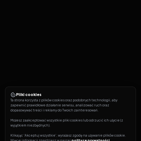
Pliki cookies
Ta strona korzysta z plików cookies oraz podobnych technologii, aby 
zapewnić prawidłowe działanie serwisu, analizować ruch oraz 
dopasowywać treści i reklamy do Twoich zainteresowań.
Możesz zaakceptować wszystkie pliki cookies lub odrzucić ich użycie (z 
wyjątkiem niezbędnych).
Klikając 'Akceptuj wszystkie', wyrażasz zgodę na używanie plików cookie. 
Więcej informacji znajdziesz w naszej 
polityce prywatności
.