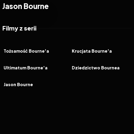
Jason Bourne
Filmy z serii
2002
7.5
2004
7.3
FILM
FILM
Tożsamość Bourne'a
Krucjata Bourne'a
2007
7.4
2012
6.3
FILM
FILM
Ultimatum Bourne'a
Dziedzictwo Bournea
2016
6.4
FILM
Jason Bourne