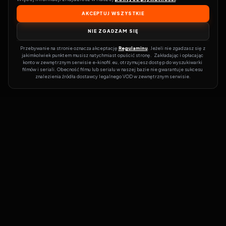
AKCEPTUJ WSZYSTKIE
NIE ZGADZAM SIĘ
Przebywanie na stronie oznacza akceptację 
Regulaminu
. Jeżeli nie zgadzasz się z 
jakimkolwiek punktem musisz natychmiast opuścić stronę.  Zakładając i opłacając 
konto w zewnętrznym serwisie e-kinofil.eu, otrzymujesz dostęp do wyszukiwarki 
filmów i seriali. Obecność filmu lub serialu w naszej bazie nie gwarantuje sukcesu 
znalezienia źródła dostawcy legalnego VOD w zewnętrznym serwisie.
Filmy-Vider
Czy marzysz, by dołączyć do entuzjastów, dla których kino to
więcej niż rozrywka?
Filmy-Vider.pl
to klucz do uniwersum filmów i
seriali w jednym miejscu! Dzięki intuicyjnej wyszukiwarce, do której
dostęp uzyskasz poprzez rejestrację, w mgnieniu oka sprawdzisz,
na której stronie obejrzeć najświeższe hity – bez zbędnego
przeszukiwania dziesiątek witryn. Zapomnij o przestarzałych