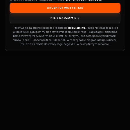
AKCEPTUJ WSZYSTKIE
NIE ZGADZAM SIĘ
Przebywanie na stronie oznacza akceptację 
Regulaminu
. Jeżeli nie zgadzasz się z 
jakimkolwiek punktem musisz natychmiast opuścić stronę.  Zakładając i opłacając 
konto w zewnętrznym serwisie e-kinofil.eu, otrzymujesz dostęp do wyszukiwarki 
filmów i seriali. Obecność filmu lub serialu w naszej bazie nie gwarantuje sukcesu 
znalezienia źródła dostawcy legalnego VOD w zewnętrznym serwisie.
Filmy-Vider
Czy marzysz, by dołączyć do entuzjastów, dla których kino to
więcej niż rozrywka?
Filmy-Vider.pl
to klucz do uniwersum filmów i
seriali w jednym miejscu! Dzięki intuicyjnej wyszukiwarce, do której
dostęp uzyskasz poprzez rejestrację, w mgnieniu oka sprawdzisz,
na której stronie obejrzeć najświeższe hity – bez zbędnego
przeszukiwania dziesiątek witryn. Zapomnij o przestarzałych