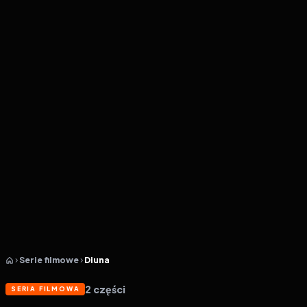
Serie filmowe
Diuna
2
części
SERIA FILMOWA