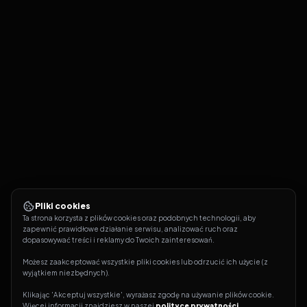
Pliki cookies
Ta strona korzysta z plików cookies oraz podobnych technologii, aby 
zapewnić prawidłowe działanie serwisu, analizować ruch oraz 
dopasowywać treści i reklamy do Twoich zainteresowań.
Możesz zaakceptować wszystkie pliki cookies lub odrzucić ich użycie (z 
wyjątkiem niezbędnych).
Klikając 'Akceptuj wszystkie', wyrażasz zgodę na używanie plików cookie. 
Więcej informacji znajdziesz w naszej 
polityce prywatności
.