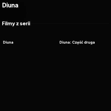
Diuna
Filmy z serii
2021
7.8
2024
8.1
FILM
FILM
Diuna
Diuna: Część druga