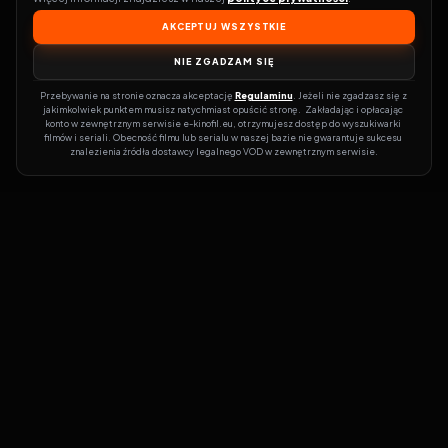
AKCEPTUJ WSZYSTKIE
NIE ZGADZAM SIĘ
Przebywanie na stronie oznacza akceptację 
Regulaminu
. Jeżeli nie zgadzasz się z 
jakimkolwiek punktem musisz natychmiast opuścić stronę.  Zakładając i opłacając 
konto w zewnętrznym serwisie e-kinofil.eu, otrzymujesz dostęp do wyszukiwarki 
filmów i seriali. Obecność filmu lub serialu w naszej bazie nie gwarantuje sukcesu 
znalezienia źródła dostawcy legalnego VOD w zewnętrznym serwisie.
Filmy-Vider
Czy marzysz, by dołączyć do entuzjastów, dla których kino to
więcej niż rozrywka?
Filmy-Vider.pl
to klucz do uniwersum filmów i
seriali w jednym miejscu! Dzięki intuicyjnej wyszukiwarce, do której
dostęp uzyskasz poprzez rejestrację, w mgnieniu oka sprawdzisz,
na której stronie obejrzeć najświeższe hity – bez zbędnego
przeszukiwania dziesiątek witryn. Zapomnij o przestarzałych