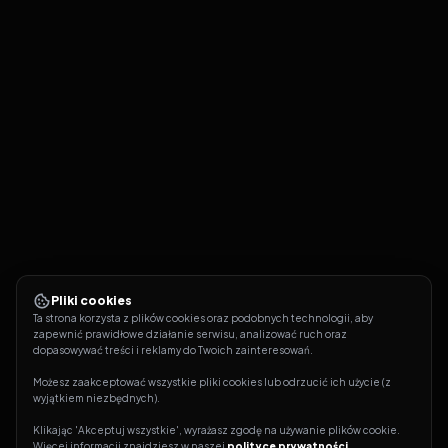
Pliki cookies
Ta strona korzysta z plików cookies oraz podobnych technologii, aby 
zapewnić prawidłowe działanie serwisu, analizować ruch oraz 
dopasowywać treści i reklamy do Twoich zainteresowań.
Możesz zaakceptować wszystkie pliki cookies lub odrzucić ich użycie (z 
wyjątkiem niezbędnych).
Klikając 'Akceptuj wszystkie', wyrażasz zgodę na używanie plików cookie. 
Więcej informacji znajdziesz w naszej 
polityce prywatności
.