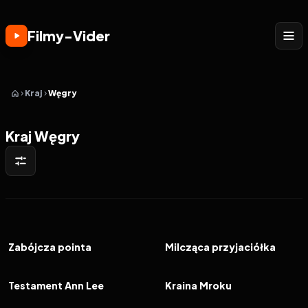
Filmy-Vider
Kraj
Węgry
Kraj Węgry
2026
6.8
2026
7.0
FILM
FILM
Zabójcza pointa
Milcząca przyjaciółka
2025
6.4
2025
6.7
FILM
FILM
Testament Ann Lee
Kraina Mroku
2025
7.6
2025
6.3