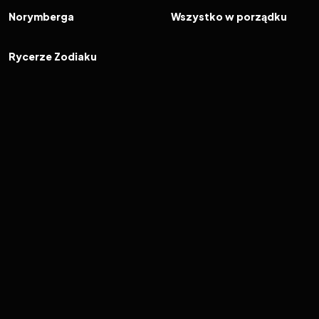
FILM
FILM
Norymberga
Wszystko w porządku
2023
6.3
FILM
Rycerze Zodiaku